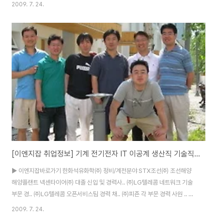
(시설관리,해외설계) (07/26) 삼성중공업㈜ 55기 직업기술생 모집 (07/24)
2009. 7. 24.
㈜대우건설 해외분야 경력직 모집 (07/24) 현대산업개발㈜ 2009년 토목
부문 경력사원 채용 안내 (07/29) ㈜대산 경력 및 신입사원 모집 (07/31) ㈜
마이다스아이티 2009년 수시 채용공고 (채용시) 세중공영㈜ 토목 현장대리
인 및 경력직 채용공고 (채용시) 은민에스앤디 인테리어 설계 (07/24) ㈜체
스넛 신입/경력사원 채용 한세대학교 건축분야 공간정보기술㈜ GIS/개발/영
업부..
[이엔지잡 취업정보] 기계 전기전자 IT 이공계 생산직 기술직 구인정보
▶ 이엔지잡바로가기 한화석유화학㈜ 정비/계전분야 STX조선㈜ 조선해양
해양플랜트 넥센타이어㈜ 대졸 신입 및 경력사.. ㈜LG텔레콤 네트워크 기술
부문 경.. ㈜LG텔레콤 오픈서비스팀 경력 채.. ㈜피죤 각 부문 경력 사원 .. ㈜
한솔홈데코 건축/인테리어/CAD GS건설㈜ 발전환경사업본부 ㈜대우엔지니
2009. 7. 24.