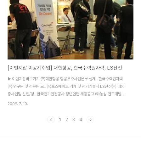
무관 전국 08/11 풍양의료기상사 일반외과,가정 전문의 초빙합니다. 무관 전
국 08/11 풍양의료기상사 전문의 초빙합니다. ..
[이엔지잡 이공계취업] 대한항공, 한국수력원자력, LS산전
▶ 이엔지잡바로가기 ㈜대한항공 항공우주사업본부 설계.. 한국수력원자력
㈜ 연구원 및 전문원 모.. ㈜포스메이트 기계 및 전기기술직 LS산전㈜ 태양
광사업팀 신입/경.. 한국전기안전공사 청년인턴 채용공고 ㈜농심 연구개발 경
력사원 모.. 포스틸 경력사원 모집 현대오일뱅크㈜ 2009년 대졸 신입.. (사)고
2009. 7. 10.
등기술연구원 연구인력(신입 및 경.. 한국전자통신연구원 2009년 인턴 채용..
고등기술연구원 연구인력(신입 및 경.. 한국타이어㈜ 대졸 신입/경력사원 .. ▶
1
2
3
4
이엔지잡바로가기 ㈜대한항공 항공우주사업본부 설계/연구개발직 신규채용
안내 전체 대전/부산 07/17 한국수력원자력㈜ 연구원 및 전문원 모집요강 전
체 전국 07/17 삼진제약㈜ 개발부문 신입약사 공개채용 신입 서울 07/17 가