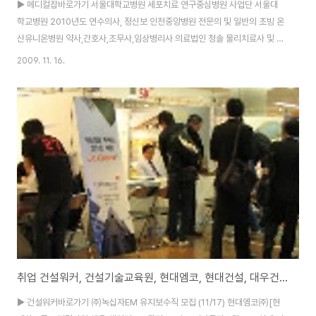
▶ 메디컬잡바로가기 서울대학교병원 세포치료 연구중심병원 사업단 서울대
학교병원 2010년도 연수의사, 정신보 인천중앙병원 전문의 및 일반의 초빙 온
산유니온병원 약사,간호사,조무사,임상병리사 의료법인 청솔 물리치료사 및 영
양사 모집 성심의원 물리치료사 구합니다 강남세브란스병 2010학년도 일반
2009. 11. 16.
직 인턴 모 동인요양병원 전문의 초빙합니다 | 삼성서울병원 치과 임상교수 초
빙 힐링가든노인병 역량있는 한의과 진료과장님을 국립암센터 2010년도 전
임의 채용공고 닥터론 ▶ 메디컬잡바로가기 회사명 모집부문 구분 지역 마감
종로의료부 ★전남광주한방/한의사초빙★ 무관 전남 12/14 종로의료부 ★내
과전문의/충북준종합★ 무관 충북 12/14 종로의료부 ★정형외과.한의사초
빙/군포시준종합★ 무관 경기 12/14 종로의료부 ★가정의..
취업 건설워커, 건설기술교육원, 현대엠코, 현대건설, 대우건설, 시아플랜건축, GS건설
▶ 건설워커바로가기 ㈜녹십자EM 유지보수직 모집 (11/17) 현대엠코㈜[현