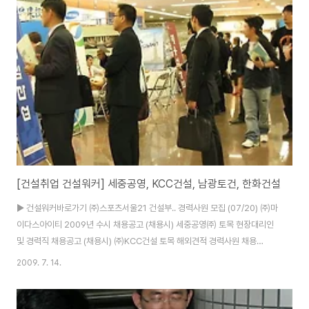
력 경기 08/21 종로의료부 ▣ 의료인 구인 구직 전문 컬설팅 ▣ 무관 전국
08/21 21C한일병원 정신과 의사를 모십니다 무관 경남 08/20 풍양의료기
상사 치과의 선생님 초빙합니다. 무관 경기 08/20 풍양의료기상사 내과 전문
의 초빙합니다. 무관 경북 08/19 고촌..
[건설취업 건설워커] 세중공영, KCC건설, 남광토건, 한화건설
▶ 건설워커바로가기 ㈜스포츠서울21 건설부.. 경력사원 모집 (07/20) ㈜마
이다스아이티 2009년 수시 채용공고 (채용시) 세중공영㈜ 토목 현장대리인
및 경력직 채용공고 (채용시) ㈜KCC건설 토목 해외견적 경력사원 채용
(07/19) 남광토건㈜ 해외부문 경력사원 모집 (07/19) ㈜한화건설 토목/플
2009. 7. 14.
랜트 경력사원 채용 공고 (채용시) 구산토건㈜ 관리직 모집 (07/19) 금호건설
8월 Project계약직 채용 (07/17) 동성건설㈜ 신입/경력 채용공고 (07/17)
㈜혜인이엔씨 토목설계/감리(항만및해안)/공정관리) (채용시) 남선건설㈜