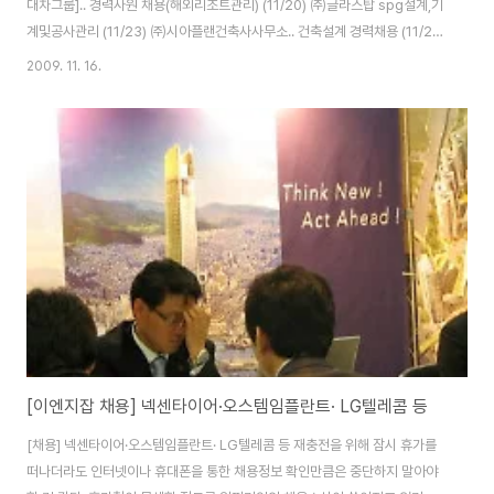
대차그룹].. 경력사원 채용(해외리조트관리) (11/20) ㈜글라스탑 spg설계,기
계및공사관리 (11/23) ㈜시아플랜건축사사무소.. 건축설계 경력채용 (11/22)
제일종합기술㈜ 대졸 신입사원 모집 (11/18) 건설기술교육원 2009년도 해
2009. 11. 16.
외플랜트 건설기술인력 양성과 (12/14) ㈜현대종합설계 시설물 유지관리
(11/23) ㈜대우건설 해외현장 근로자 모집 (11/17) 매천도시개발 건설 공무
(채용시) 헤드헌팅 건설워커 헤드헌팅 서비스 (채용시) ㈜현대종합설계 경력
사원(건축설계) 채용 (채용시) 한국생산기술연구원 건축/경영/연구부문 ㈜
SOC건설엔지니.. 토목분야(철도/도시철.. 지이라이팅코리아 조명/건축/인테
리어 유니슨이앤씨..
[이엔지잡 채용] 넥센타이어·오스템임플란트· LG텔레콤 등
[채용] 넥센타이어·오스템임플란트· LG텔레콤 등 재충전을 위해 잠시 휴가를
떠나더라도 인터넷이나 휴대폰을 통한 채용정보 확인만큼은 중단하지 말아야