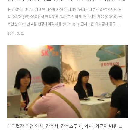
▶ 건설워커바로가기 비앤티스페이스㈜ 디자인/공사관리부 신입/경력사원 모
집 (03/21) ㈜KCC건설 영업/관리/플랜트 신입 및 경력사원 채용 (03/10) 금
호건설 2011년 4월 현장계약직 채용 (03/10) ㈜글라스탑 유리공사 공무 및
공사관리 (05/27) 케이디건설㈜ 자금/회계/인사총무 경력사원 모집
2011. 3. 2.
(03/04) 한국가스안전공사 신입/경력직원 모집 (03/07) 동인종합건설㈜ 경
력 및 신입사원 모집 (03/02) 한국공항공사 건축/토목/전기/행정 (03/07) 에
스에이치바이오㈜ 2011년 상반기 공개채용 (03/05) GS건설㈜ 11년 LNG
플랜트 국책과제 Project (03/12) 비케이건설㈜ 2011년 상반기 경력사원
모집 (05/25) ㈜창조건축 2011년 건축설계/실내건축 경력사원 모집..
메디컬잡 취업 의사, 간호사, 간호조무사, 약사, 의료인 병원 취업