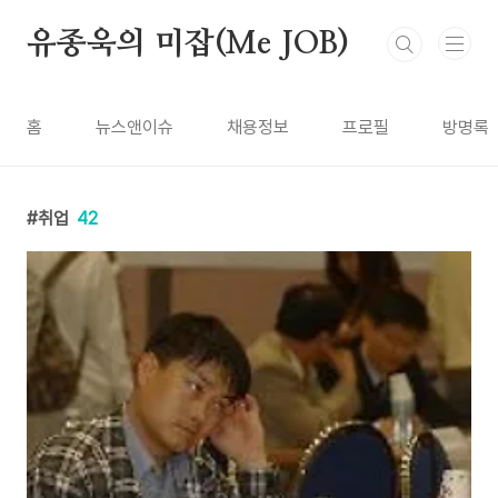
본문 바로가기
유종욱의 미잡(Me JOB)
홈
뉴스앤이슈
채용정보
프로필
방명록
취업
42