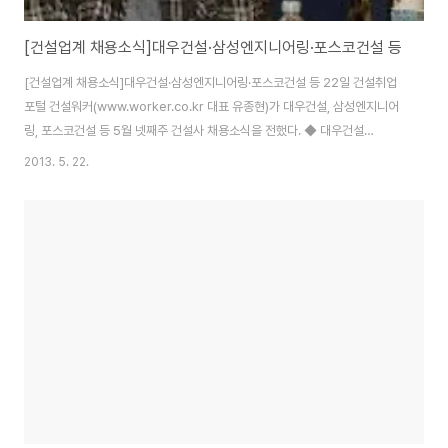
[건설업계 채용소식]대우건설·삼성엔지니어링·포스코건설 등
[건설업계 채용소식]대우건설·삼성엔지니어링·포스코건설 등 22일 건설취업
포털 건설워커(www.worker.co.kr 대표 유종현)가 대우건설, 삼성엔지니어
링, 포스코건설 등 5월 넷째주 건설사 채용소식을 전했다. ◆ 대우건설
(www.daewooenc.com)이 중기분야 신입 및 경력사원을 모집한다. 지원
2013. 5. 22.
자격은 전문대졸 이상 기계공학, 자동차공학 전공자이어야 하며 26일까지 회
사 채용사이트(http://recruit.daewooenc.com)에서 온라인 입사지원하면
된다. 경력직의 경우 건설기계 유관업무 3년 이상 유경험자를 우대한다. 이밖
에 영어회화 우수자, PC사용 능통자, 건설기계 기술사 및 관련 자격증 소지자
등도 공히 우대한다. ◆ 삼성엔지니어링(www.secl.co.kr)이 경력사원을 모
집한다...