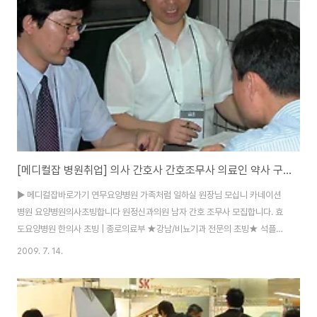
2009년도 신입/경력사원 모집 (07/15) ㈜대우건설 현장계약직 7월 공개모
집 (07/14) ㈜메가마크 영업분야 경력모집 (07/14) 은민에스앤디 현장샾지
원 ..
[메디컬잡 병원취업] 의사 간호사 간호조무사 의료인 약사 구인정보
▶ 메디컬잡바로가기 연무요양병원 가족처럼 일하실 원장님 모십니 카네이션
병원 요양병원의사초빙합니다 원정신과의원 남자 간호 조무사 모집합니다. 효
도요양병원 한의사 초빙 | 종로의료부 ★강남/비뇨기과 전문의 초빙★ 석플란
트치과병 코디네이터 | 보성아산병원 내과 전문의를 초빙합니다. 풍양의료기상
2009. 7. 14.
사 내과/가정의학과/정신과/일반외 호남의료부 ·´″°³★법인의원에서 선생님
닥터론 ▶ 메디컬잡바로가기 회사명 모집부문 구분 지역 마감 종로의료부 ★
인천요양/가정의,일반외과초빙★ 무관 인천 08/11 종로의료부 ★의정부/치
과초빙★ 경력 경기 08/11 종로의료부 ▣ 의료인 구인 구직 전문 컬설팅 ▣