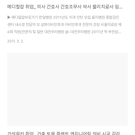
메디컬잡 취업_ 의사 간호사 간호조무사 약사 물리치료사 임상병리사 한의사 치과위생사
▶ 메디컬잡바로가기 한일병원 2011년도 치과 인턴 모집 을지병원 종합검진
센터 내시경 전담의 모 삼화이비인후과 이비인후과 전문의 초빙 서울의료원 제
6회 직원(전문의 및 일반 대전우리병원 @-대전우리병원 2011년 척 부천성모
병원 영상의학과 전문의 | 효인요양병원 요양병원에서 의사,한의사샘을 종로의
2011. 3. 2.
료부 ★강북미아동/한의사초빙★광명시 제민의료재단 재활의학과 전문의 초
빙 고창종합병원 심사 청구 경력자 최고 우대 분당서울대학교 상시채용공고:간
호부, 진료협력 ▶ 메디컬잡바로가기 회사명 모집부문 구분 지역 마감 종로의
료부 ★충북조치원요양병원/전문의초빙★충남공주요양병/전문의,일반의초
빙★ 무관 충북 03/30 종로의료부 ★전북전주시의원/일반의초빙★ 무관 전
북 03/30 종로의료부 ★서대문구양.한방병원/재활의학과초빙★..
건설워커 취업_ 건축 토목 플랜트 엔지니어링 설비 시공 감리 CM 설계 구인정보