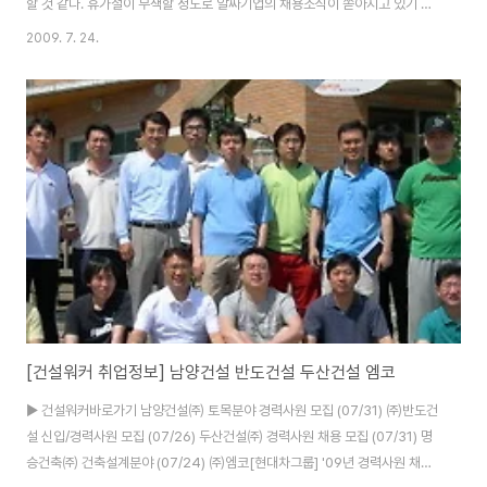
할 것 같다. 휴가철이 무색할 정도로 알짜기업의 채용소식이 쏟아지고 있기 때
문이다. 24일 이공계 취업포털 이엔지잡(www.engjob.co.kr 대표 유종현)
2009. 7. 24.
에 따르면 넥센타이어, 오스템임플란트, LG텔레콤 등이 기술직, 생산직 위주로
신입 및 경력사원을 모집 중이다. ▒ 넥센타이어(www.nexentire.co.kr)가
대졸 신입 및 경력사원을 모집한다. 모집분야는 경영관리, 전략기획, 품질보증,
해외영업, 영업관리, OE영업, 생산기술, 공무, 안전환경, 생산, 생산관리, 연구
소 등이다. 7월 27일부터 8월 14일까지 회사 홈페이지에서 온라인 입사지원..
[건설워커 취업정보] 남양건설 반도건설 두산건설 엠코
▶ 건설워커바로가기 남양건설㈜ 토목분야 경력사원 모집 (07/31) ㈜반도건
설 신입/경력사원 모집 (07/26) 두산건설㈜ 경력사원 채용 모집 (07/31) 명
승건축㈜ 건축설계분야 (07/24) ㈜엠코[현대차그룹] '09년 경력사원 채용