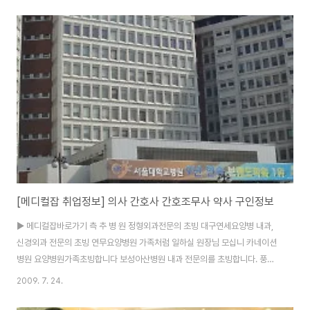
어링 계약직 경력채용 ㈜대한항공 2009년 전임교관 .. 오스템임플란트 신입
및 경력사원 모.. ㈜삼양사 2009년 해외 우수.. ▶ 이엔지잡바로가기 한화석
유화학㈜ 정비/계전분야 전체 전남 08/09 STX조선㈜ 조선해양 해양플랜트
전체 경남 07/29 인천시시설관리공단 일반직 및 기능직 공채 공고 전체 인천
08/03 넥센타이어㈜ 대졸 신입 및 경력사원 모집 전체 전국 08/14 케이엘종
합건설㈜ 건축, 설비, ..
[메디컬잡 취업정보] 의사 간호사 간호조무사 약사 구인정보
▶ 메디컬잡바로가기 측 추 병 원 정형외과전문의 초빙 대구연세요양병 내과,
신경외과 전문의 초빙 연무요양병원 가족처럼 일하실 원장님 모십니 카네이션
병원 요양병원가족초빙합니다 보성아산병원 내과 전문의를 초빙합니다. 풍양
의료기상사 내과/가정의학과/정신과/일반외 호남의료부 ·´″°³★법인의원에서
2009. 7. 24.
선생님 닥터론 ▶ 메디컬잡바로가기 회사명 모집부문 구분 지역 마감 종로의료
부 ★은평구/내과초빙★ 경력 서울 08/21 종로의료부 ★일산내과초빙★ 경