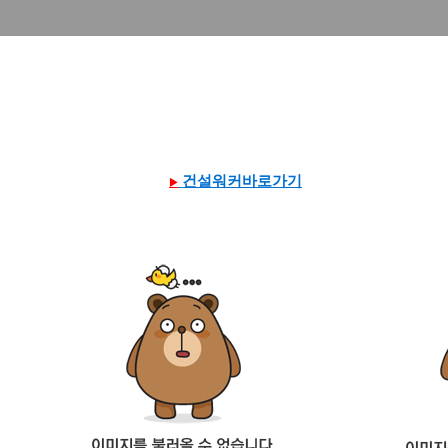
건설워커바로가기
▶