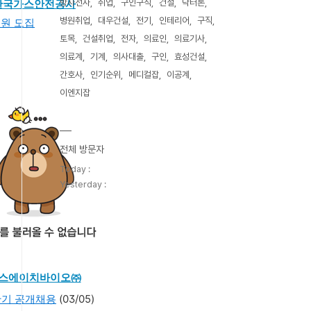
한국가스안전공사
방사선사
취업
구인구직
건설
닥터론
병원취업
대우건설
전기
인테리어
구직
원 모집
토목
건설취업
전자
의료인
의료기사
의료계
기계
의사대출
구인
효성건설
간호사
인기순위
메디컬잡
이공계
이엔지잡
전체 방문자
Today :
Yesterday :
스에이치바이오㈜
상반기 공개채용
(03/05)