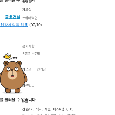
편집실
자료실
금호건설
트위터백업
월 현장계약직 채용
(03/10)
공지사항
유종욱 프로필
최근글
인기글
최근댓글
태그
건설워커
약사
채용
베스트랭크
It