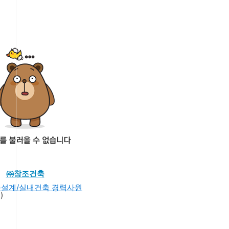
㈜창조건축
건축설계/실내건축 경력사원
)