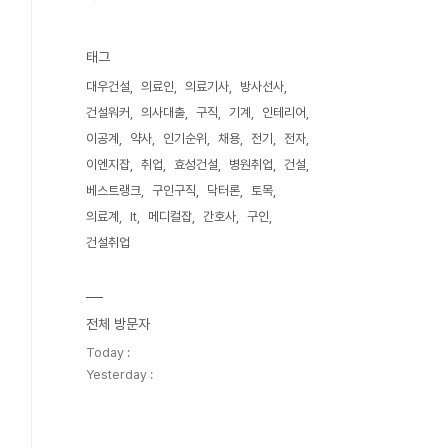
태그
대우건설
의료인
의료기사
방사선사
건설워커
의사대출
구직
기계
인테리어
이공계
약사
인기순위
채용
전기
전자
이엔지잡
취업
효성건설
병원취업
건설
베스트랭크
구인구직
닥터론
토목
의료계
It
메디컬잡
간호사
구인
건설취업
전체 방문자
Today :
Yesterday :