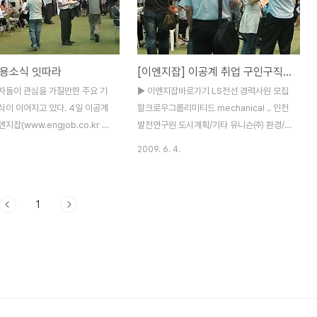
타 인접분야 등이며 25일까지 회
㈜ 태양광분야 장학생 모.. 한국수력원자력
에서 온라인 입사지원하면 된다.
㈜ 대졸수준 신입사원 모.. LS전선 경력사원
www.shi.samsung.co.kr)
모집 인천발전연구원 도시계획/기타 이수화
을 모집한다. 모집분야는 풍력발
학㈜ 신입사원 채용공고 두산건설㈜ 경력사
채용소식 잇따라
[이엔지잡] 이공계 취업 구인구직정보
 생산), 해양 등이며 입사지원서
원 채용모집 공.. 남해철강㈜ 영업 및 설계
에서 다운받아 작성한 뒤 30일까
(CAD.. ㈜경동기술공사 각 분야 경력사원
자들이 관심을 가질만한 주요 기
▶ 이엔지잡바로가기 LS전선 경력사원 모집
페이지에서 첨부파일 형태로 제출
모.. 엘지에이로지스㈜ 각 부문 경력모집 신
식이 이어지고 있다. 4일 이공계
할크로우그룹리미티드 mechanical .. 인천
동아건설㈜ 회계/원가관리 모..
지잡(www.engjob.co.kr 대
발전연구원 도시계획/기타 유니슨㈜ 환경/
에 따르면 한국서부발전, 두산인프
전기/제어/기계.. SC엔지니어링㈜ 경력사원
2009. 6. 4.
철수연구소, 태평양개발 등 주요
모집 이수화학㈜ 신입사원 채용공고 TC 상
, 전기, 연구개발, 건축, 토목 등
반기 신입 및 경력.. ㈜한경희생활과학 제 10
 전공자 및 경력자 중심으로 채용
기 공채사원 .. 신도리코㈜ 전역장교 공채 전
1
 있다. ◆ 한국서부발전
형 .. ㈜포스코 각 부문 경력사원 모.. ㈜LG
ternpower.co.kr)이 신입사원
화학 하계 인턴사원 모집 SPP그룹 하반기 신
 모집분야는 전산, 기계, 전기, 제
입/경력사원.. 한국쓰리엠㈜ 신입사원 및 경
이며 12일까지 회사 홈페이지에
력사원.. LS전선 연구원 모집 두산건설㈜ 경
입사지원하면 된다. 선발분야 전공
력사원 채용모집 공.. 남해철강㈜ 영업 및 설
 토익점수 기준, 650점 이상
계(CAD.. ㈜마이다스아이티 2009년 수시
1점, JPT 650점 이상 포함)이어
채용 ㈜경동기술공사 각 분야 경력사원 모..