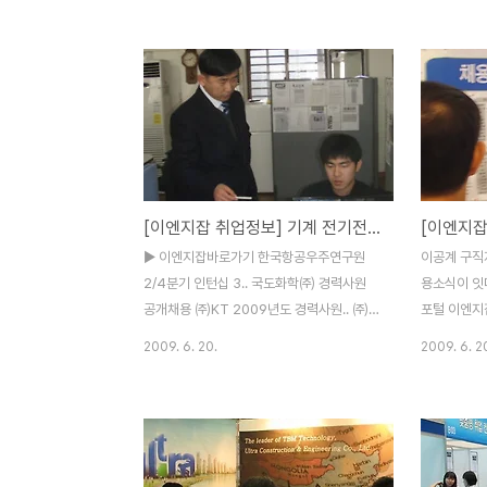
구개발 경력사원 모.. 포스틸 경력사원 모집
대오일뱅크㈜ 
현대오일뱅크㈜ 2009년 대졸 신입.. (사)고
기술연구원 연
등기술연구원 연구인력(신입 및 경.. 한국전
통신연구원 2
자통신연구원 2009년 인턴 채용.. 고등기술
구원 연구인력
연구원 연구인력(신입 및 경.. 한국타이어㈜
졸 신입/경력
대졸 신입/경력사원 .. ▶ 이엔지잡바로가기
년 신입사원(
㈜대한항공 항공우주사업본부 설계/연구개
리아㈜ 기술
발직 신규채용 안내 전체 대전/부산 07/17
07/19 가
[이엔지잡 취업정보] 기계 전기전자 IT 이공계 구인구직정보
[이엔지잡
한국수력원자력㈜ 연구원 및 전문원 모집요
경북 07/2
강 전체 전국 07/17 삼진제약㈜ 개발부문
업사원 및 캐
▶ 이엔지잡바로가기 한국항공우주연구원
이공계 구직
신입약사 공개채용 신입 서울 07/17 가톨릭
LS산전㈜ 
2/4분기 인턴십 3.. 국도화학㈜ 경력사원
용소식이 잇따
대학교 2009학년 2학..
체 경기 07..
공개채용 ㈜KT 2009년도 경력사원.. ㈜
포털 이엔지잡(
LG화학 기술연구원 석/박사 .. 화천기공㈜
유종현)에 따
2009. 6. 20.
2009. 6. 2
기계설계 경력 모집 삼성엔지니어링㈜ 상반
제철, 현대로
기 경력사원 채용.. 현대로템㈜ 경력 및 신입
을 진행하고 
사원 모.. ㈜하이닉스반도체 반도체 제조기
(www.lgc
술(Cu.. 한국알프스㈜ 신입/경력사원 모집
사연구원을 
한국쓰리엠㈜ 경력사원 모집 현대제철㈜ 전
공학, 재료공