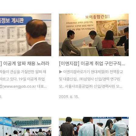
2009년 대졸 신입.. (사)고등
집안.. 한국하니웰㈜ 기계/전기/에너지/금..
구인력(신입 및 경.. 한국전자
㈜LG텔레콤 단말/데이터기술 부문.. GS칼
009년 인턴 채용.. 고등기술연
텍스㈜ 에너지 인턴십 2기 .. 한솔이엠이㈜
(신입 및 경.. 한국타이어㈜ 대
각 부문 경력사원 모.. 한전KDN㈜ 연구개발
사원 .. 현대정보기술㈜ 2009
(계약직) 희성촉매㈜ 연구/개발 신입 및 .. ▶
.. ▶ 이엔지잡바로가기 힐티코
이엔지잡바로가기 ㈜LG텔레콤 단말/데이터
영업 경력사원 모집 전체 대구
기술 부문 경력사원 채용 경력 서울 07/06
톨릭상지대학 교원 채용 공고 경력
LS전선 7월 LS전선 수시 채용 전체 경기
] 이공계 알짜 채용 노려라
[이엔지잡] 이공계 취업 구인구직정보 IT 기계 전기전자
9 ㈜전자랜드 IT/디지털 제품영
07/06 해원에스티㈜ 신입 및 경력사원 모
셔사원 모집 전체 전국 07/16
집 전체 전국 07/08 한국보훈복지의료공단
자들이 관심을 가질만한 알짜 채
▶ 이엔지잡바로가기 현대제철㈜ 전역장교
태양광사업팀 신입/경력 채용 전
부산병원 전산기술직 모집공고 전체 부산 0..
르고 있다. 19일 이공계 취업
및 대졸신입.. ㈜삼양사 신입/경력 연구원
www.engjob.co.kr 대표
모.. 서울샤프중공업㈜ 신입/경력사원 모집
르면 LG화학, 삼성중공업, 현대
대한도시가스㈜ PM(Project .. 보령제약
0.
2009. 6. 15.
템 등이 신입 및 경력사원 채용
㈜ GMP관리(기계/설계.. 한솔이엠이㈜ 경
있다. ◆ LG화학
력사원 모집 공고 ㈜엠캐슬 시설분야(전기/
hem.co.kr)이 기술연구원 석박
기계) LG전자㈜ [HQ-PRI] 금형.. ㈜코알
모집한다. 모집전공은 화학, 화학
라전자시스템.. 각 부문 신입사원 모.. ㈜대우
학, 기계공학, 물리학, 전기전자
엔지니어링 철도분야 경력모집 현대중공업