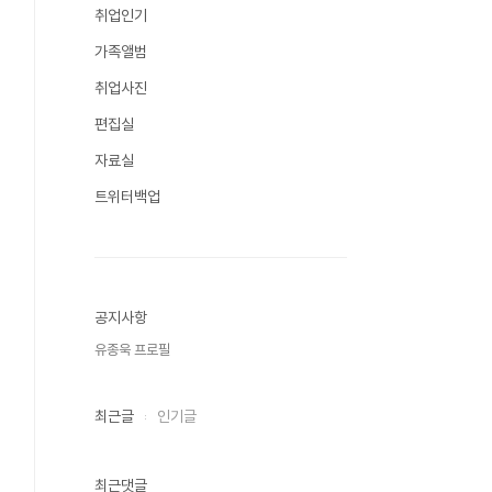
취업인기
가족앨범
취업사진
편집실
자료실
트위터백업
공지사항
유종욱 프로필
최근글
인기글
최근댓글