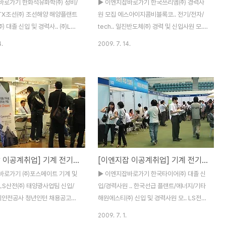
바로가기 한화석유화학㈜ 정비/
▶ 이엔지잡바로가기 한국쓰리엠㈜ 경력사
TX조선㈜ 조선해양 해양플랜트
원 모집 에스아이지콤비블록코.. 전기/전자/
 대졸 신입 및 경력사.. ㈜LG
tech.. 일진반도체㈜ 경력 및 신입사원 모..
워크 기술부문 경.. ㈜LG텔레콤
㈜나우콤 신입 및 경력사원 모.. ㈜한국공간
4.
2009. 7. 14.
경력 채.. ㈜피죤 각 부문 경력
정보통신.. 전문연구요원(병역특례.. LS엠트
한솔홈데코 건축/인테리어/CAD
론 신입/경력사원 채용 ㈜녹십자EM 전기,
 발전환경사업본부 ㈜대우엔지
기계부문 ㈜KCC 실리콘영업(국내/해외..
직 경력채용 ㈜대한항공 2009
㈜대한항공 항공우주사업본부 설계.. 한국수
.. 오스템임플란트 신입 및 경력
력원자력㈜ 연구원 및 전문원 모.. ㈜포스메
㈜삼양사 2009년 해외 우수.. ▶
이트 기계 및 전기기술직 포스틸 경력사원 모
가기 한화석유화학㈜ 정비/계
집 ▶ 이엔지잡바로가기 LG이노텍 구미오산
전남 08/09 STX조선㈜ 조선
사업장_Production (기존 LG마이크론 공
트 전체 경남 07/29 인천시시
고 연장 외) 전체 경기/경북 07/19 LG이노
[이엔지잡 이공계취업] 기계 전기전자 IT 기술직 구인구직정보
[이엔지잡 이공계취업] 기계 전기전자 IT 구인구직정보
일반직 및 기능직 공채 공고 전체
텍 마케팅/Staff 신입 및 경력사원 수시채용
3 넥센타이어㈜ 대졸 신입 및 경
전체 서울/경기 07/19 LG이노텍 각 부문 신
바로가기 ㈜포스메이트 기계 및
▶ 이엔지잡바로가기 한국타이어㈜ 대졸 신
전체 전국 08/14 케이엘종합건
입/경력 수시채용 전체 경기 07/19 ㈜에스..
LS산전㈜ 태양광사업팀 신입/
입/경력사원 .. 한국선급 플랜트/에너지/기타
비, ..
전기안전공사 청년인턴 채용공고
해원에스티㈜ 신입 및 경력사원 모.. LS전선
개발 경력사원 모.. 포스틸 경력
7월 LS전선 수시 .. 현대정보기술㈜ 2009
2009. 7. 1.
S동서㈜ 각 부문 신입사원 모.. 현
년 신입사원(.. 고려아연㈜ 대졸 인턴사원 모