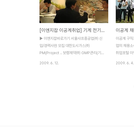
역장교 및 대졸신입.. ㈜삼양사 신입/경력 연
공학 및 기
구원 모.. 서울샤프중공업㈜ 신입/경력사원
사 홈페이지
모집 삼성중공업㈜ 풍력발전/해양부문 보령
◆ 삼성중공업(
제약㈜ GMP관리(기계/설계.. 한솔이엠이
이 경력사원
[이엔지잡 이공계취업] 기계 전기전자 IT 기술직 생산직 구인구직
이공계 
㈜ 경력사원 모집 공고 ㈜대우엔지니어링
전(연구설계,
철도분야 경력모집 두산건설㈜ 경력사원 채
는 이엔지잡
▶ 이엔지잡바로가기 서울샤프중공업㈜ 신
이공계 구직
용모집 공.. ㈜경동기술공사 각 분야 경력사
지 회사 홈
입/경력사원 모집 대한도시가스㈜
업의 채용소
원 모.. 엘지에이로지스㈜ 각 부문 경력모집..
하면 된다. ..
PM(Project .. 보령제약㈜ GMP관리(기
취업포털 이엔
계/설계.. 한솔이엠이㈜ 경력사원 모집 공고
표 유종현)
2009. 6. 12.
2009. 6. 4.
㈜엠캐슬 시설분야(전기/기계) LG전자㈜
라코어, 안
[HQ-PRI] 금형.. ㈜코알라전자시스템.. 각
기업에서 기계
부문 신입사원 모.. ㈜대우엔지니어링 철도
이공계 관련
분야 경력모집 현대중공업㈜ 태양광분야 장
을 진행하고
학생 모.. 한국수력원자력㈜ 대졸수준 신입
(www.wes
사원 모.. 포스코파워㈜ 경력사원 모집 LS전
을 모집한다.
선 경력사원 모집 인천발전연구원 도시계획/
어, 화학 등
기타 이수화학㈜ 신입사원 채용공고 두산건
서 온라인 
설㈜ 경력사원 채용모집 공.. 남해철강㈜ 영
자로 외국어는
업 및 설계(CAD.. ㈜경동기술공사 각 분야
(TEPS 52