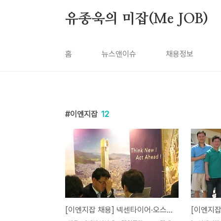
본문 바로가기
유종욱의 미잡(Me JOB)
홈
뉴스앤이슈
채용정보
이엔지잡
12
[이엔지잡 채용] 넥센타이어·오스템임플란트· LG텔레콤 등