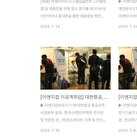
[채용] 넥센타이어·오스템임플란트· LG텔레
▶ 이엔지잡
콤 등 재충전을 위해 잠시 휴가를 떠나더라도
계전분야 S
인터넷이나 휴대폰을 통한 채용정보 확인만
넥센타이어㈜
큼은 중단하지 말아야 할 것 같다. 휴가철이
텔레콤 네트
2009. 7. 24.
2009. 7. 2
무색할 정도로 알짜기업의 채용소식이 쏟아
오픈서비스팀 
지고 있기 때문이다. 24일 이공계 취업포털
사원 .. ㈜
이엔지잡(www.engjob.co.kr 대표 유종
GS건설㈜
현)에 따르면 넥센타이어, 오스템임플란트,
니어링 계약
LG텔레콤 등이 기술직, 생산직 위주로 신입
년 전임교관 
및 경력사원을 모집 중이다. ▒ 넥센타이어
사원 모.. 
(www.nexentire.co.kr)가 대졸 신입 및
이엔지잡바로
경력사원을 모집한다. 모집분야는 경영관리,
전분야 전체 
전략기획, 품질보증, 해외영업, 영업관리, OE
해양 해양플랜
[이엔지잡 이공계취업] 대한항공, 한국수력원자력, LS산전
영업, 생산기술, 공무, 안전환경, 생산, 생산관
설관리공단 
리, 연구소 등이다. 7월 27일부터 8월 14일
인천 08/0
▶ 이엔지잡바로가기 ㈜대한항공 항공우주
▶ 이엔지잡
까지 회사 홈페이지에서 온라인 입사지원..
력사원 모집 
사업본부 설계.. 한국수력원자력㈜ 연구원
전기기술직 
설㈜ 건축, 설
및 전문원 모.. ㈜포스메이트 기계 및 전기기
경.. 한국
술직 LS산전㈜ 태양광사업팀 신입/경.. 한국
㈜농심 연구
2009. 7. 10.
2009. 7. 8.
전기안전공사 청년인턴 채용공고 ㈜농심 연
사원 모집 I