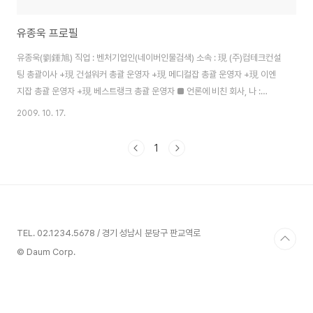
유종욱 프로필
유종욱(劉鍾旭) 직업 : 벤처기업인(네이버인물검색) 소속 : 現 (주)컴테크컨설
팅 총괄이사 +現 건설워커 총괄 운영자 +現 메디컬잡 총괄 운영자 +現 이엔
지잡 총괄 운영자 +現 베스트랭크 총괄 운영자 ■ 언론에 비친 회사, 나 :
(2001~현재까지) + 건설워커 : Daum뉴스검색 | 네이버 검색 | 홈피 언론기
2009. 10. 17.
사 모음 + 메디컬잡 : Daum뉴스검색 | 네이버 검색 | 홈피 언론기사 모음 개인
블로그 : 유종욱의 미잡 http://www.mejob.co.kr ■ 주요경력 + 국민대 영
1
문과 85학번 (신일고 16회) + 1993년 미국 Autodesk社 건축부문
AutoCAD 국제공인개발자 역임 + 1993년 국내 최초 3차원 건축설계SW
AutoARC PRO 개발팀장 + 1993년~1996년 CAD전..
TEL. 02.1234.5678 / 경기 성남시 분당구 판교역로
© Daum Corp.