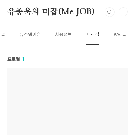
본문 바로가기
유종욱의 미잡(Me JOB)
홈
뉴스앤이슈
채용정보
프로필
방명록
프로필
1