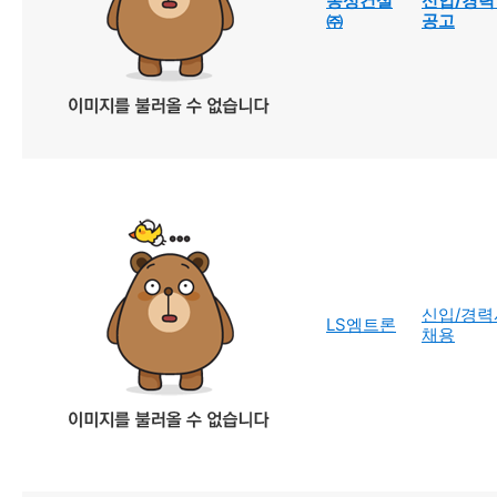
동성건설
신입/경력
㈜
공고
신입/경력
LS엠트론
채용