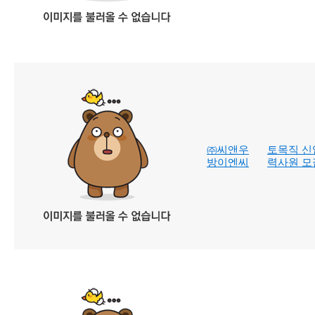
㈜씨앤우
토목직 신
방이엔씨
력사원 모