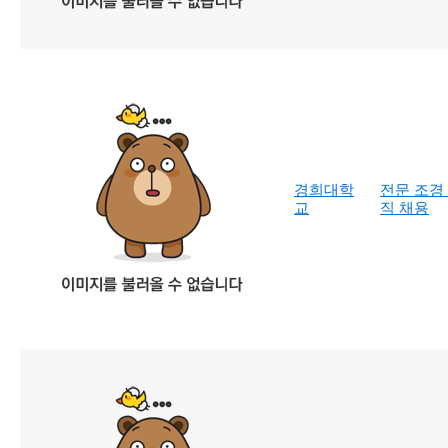
경희대학
전문 조경
교
직 채용