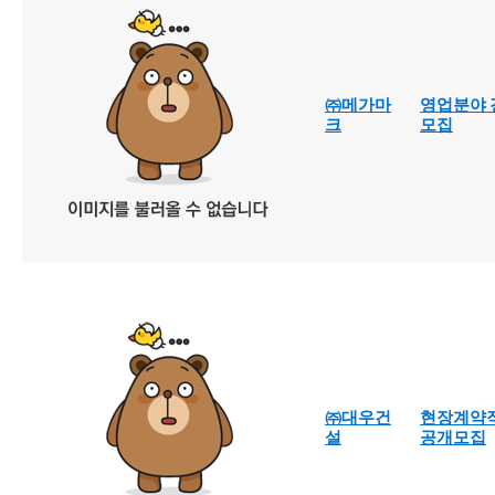
㈜메가마
영업분야 
크
모집
㈜대우건
현장계약직
설
공개모집