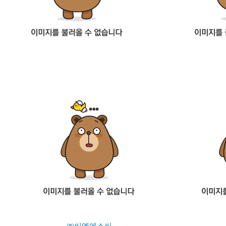
㈜씨엔에스씨