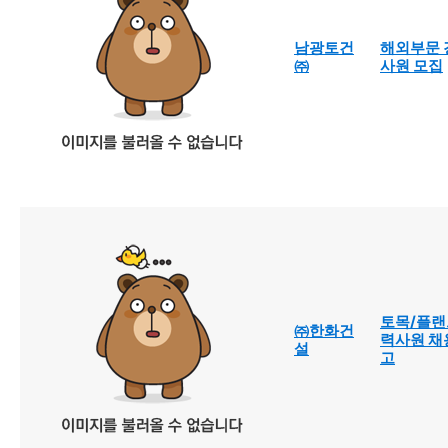
남광토건
해외부문 
㈜
사원 모집
토목/플랜
㈜한화건
력사원 채
설
고