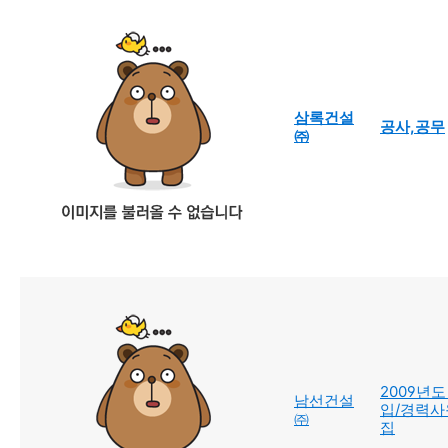
삼록건설
공사,공무
㈜
2009년도
남선건설
입/경력사
㈜
집