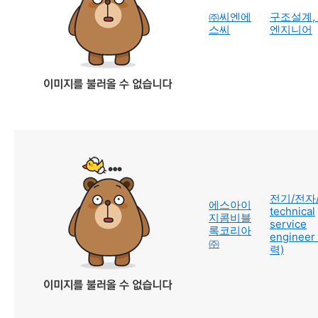
㈜씨엔에
구조설계,
스씨
엔지니어
전기/전자
에스아이
technical
지콤비블
service
록코리아
engineer
㈜
력)