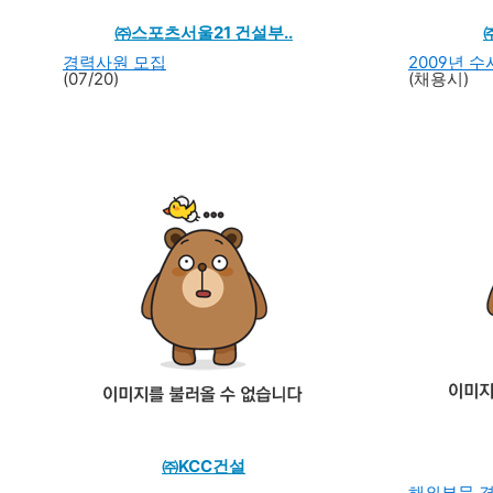
㈜스포츠서울21 건설부..
경력사원 모집
2009년 
(07/20)
(채용시)
㈜KCC건설
해외부문 