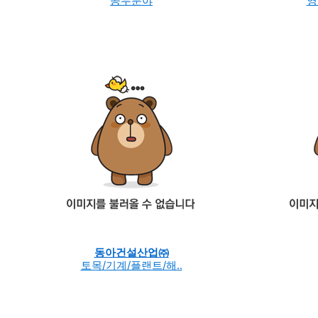
공무분야
영
동아건설산업㈜
토목/기계/플랜트/해..