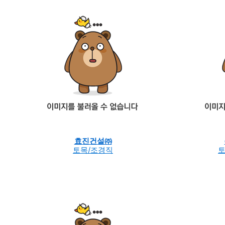
효진건설㈜
토목/조경직
토