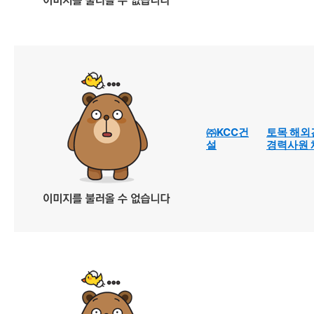
㈜KCC건
토목 해외
설
경력사원 