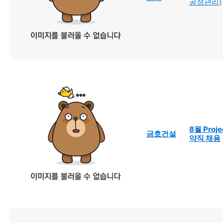
공정관리)
8월 Proj
금호건설
약직 채용