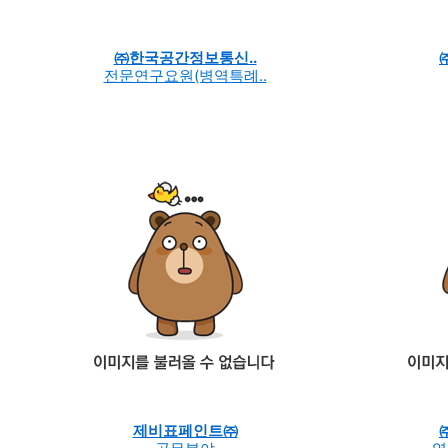
㈜한국공간정보통신..
전문연구요원(병역특례..
제비표페인트㈜