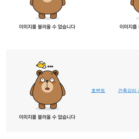
호멘토
건축감리,