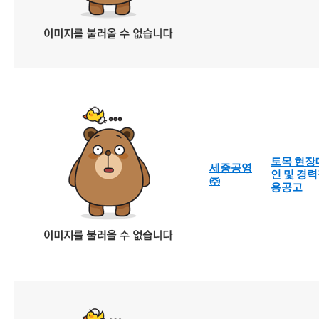
토목 현장
세중공영
인 및 경력
㈜
용공고