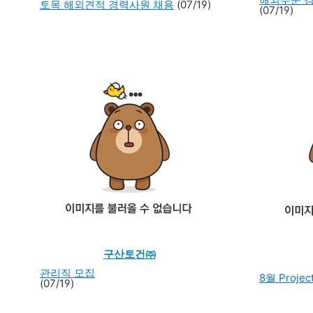
토목 해외견적 경력사원 채용
(07/19)
(07/19)
구산토건㈜
관리직 모집
8월 Proj
(07/19)