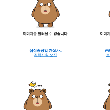
삼성중공업 건설사..
㈜
경력사원 모집
토