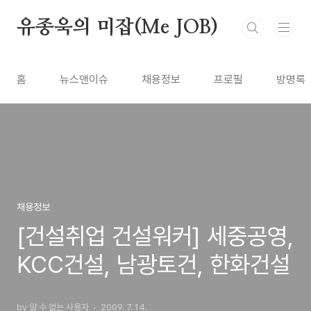
본문 바로가기
유종욱의 미잡(Me JOB)
홈
뉴스앤이슈
채용정보
프로필
방명록
채용정보
[건설취업 건설워커] 세중공영,
KCC건설, 남광토건, 한화건설
by 알 수 없는 사용자
2009. 7. 14.