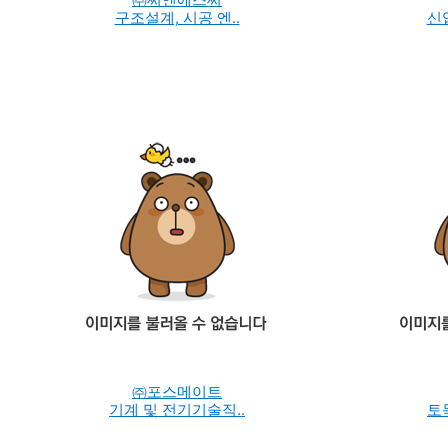
구조설계, 시공 엔..
신
㈜포스메이트
기계 및 전기기술직..
토