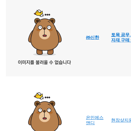
토목 공무
㈜신한
자재 구매
은민에스
현장샾지
앤디