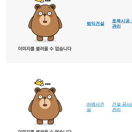
토목시공,
범익건설
관리
㈜명서건
건설 공사
설
관리