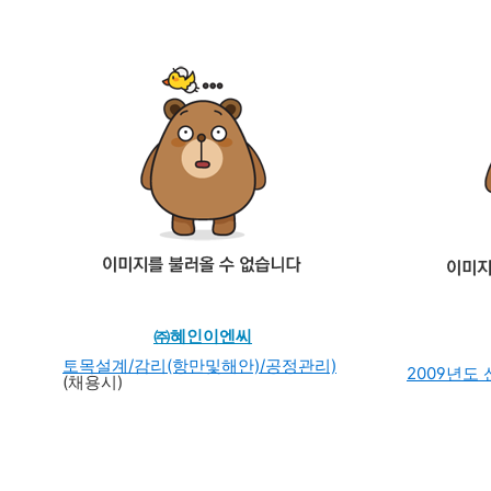
㈜혜인이엔씨
토목설계/감리(항만및해안)/공정관리)
2009년도
(채용시)