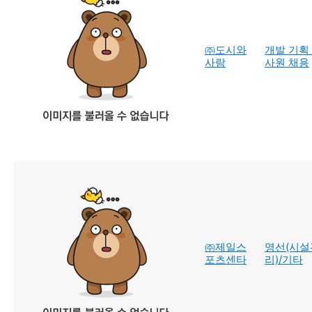
㈜도시와
개발 기획
사람
사원 채용
㈜제일스
영선(시설
포츠센타
리)/기타