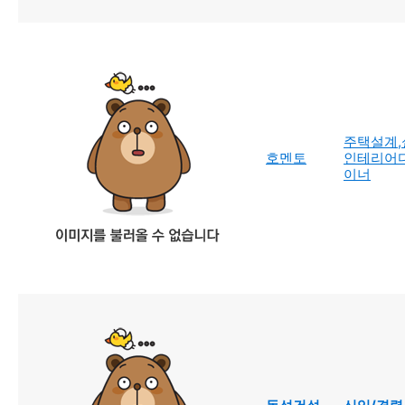
주택설계,
호멘토
인테리어
이너