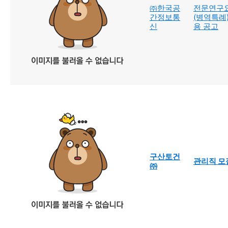
㈜한국공
전문연구
간정보통
(병역특례)
신
용 공고
구산토건
관리직 모
㈜