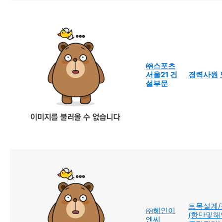
㈜스포츠
서울21 건
경력사원 
설부문
토목설계/
㈜혜인이
(항만및해안
엔씨