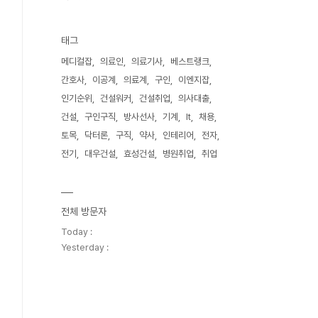
태그
메디컬잡
의료인
의료기사
베스트랭크
간호사
이공계
의료계
구인
이엔지잡
인기순위
건설워커
건설취업
의사대출
건설
구인구직
방사선사
기계
It
채용
토목
닥터론
구직
약사
인테리어
전자
전기
대우건설
효성건설
병원취업
취업
전체 방문자
Today :
Yesterday :