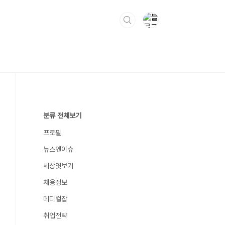
분류 전체보기
프로필
뉴스앤이슈
세상엿보기
채용정보
메디컬잡
취업전략