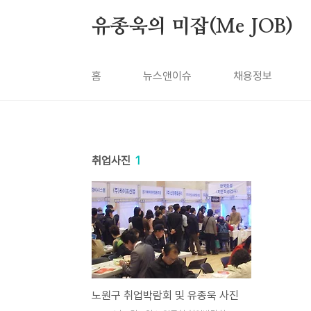
본문 바로가기
유종욱의 미잡(Me JOB)
홈
뉴스앤이슈
채용정보
취업사진
1
노원구 취업박람회 및 유종욱 사진