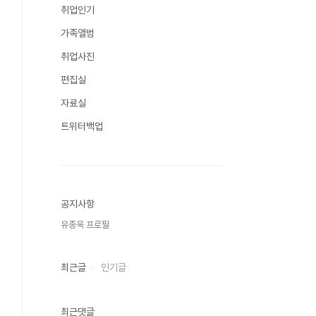
취업인기
가족앨범
취업사진
편집실
자료실
트위터백업
공지사항
유종욱 프로필
최근글
인기글
최근댓글