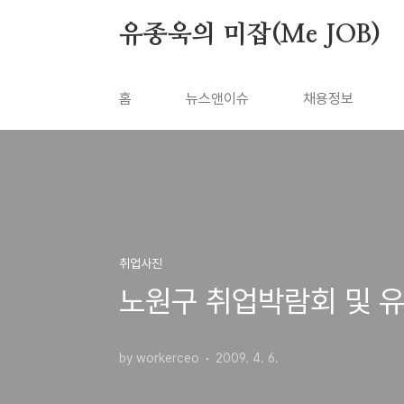
본문 바로가기
유종욱의 미잡(Me JOB)
홈
뉴스앤이슈
채용정보
취업사진
노원구 취업박람회 및 
by workerceo
2009. 4. 6.