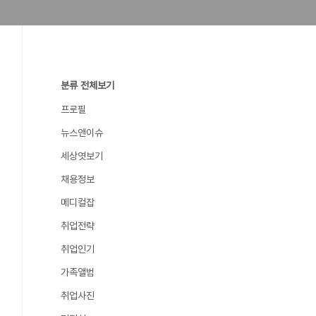
분류 전체보기
프로필
뉴스앤이슈
세상엿보기
채용정보
메디컬잡
취업전략
취업인기
가족앨범
취업사진