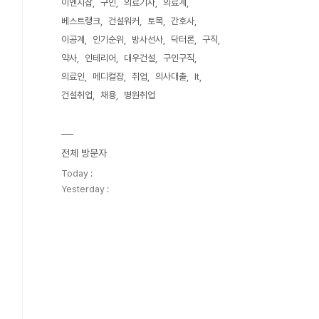
이엔지잡
구인
의료기사
의료계
베스트랭크
건설워커
토목
간호사
이공계
인기순위
방사선사
닥터론
구직
약사
인테리어
대우건설
구인구직
의료인
메디컬잡
취업
의사대출
It
건설취업
채용
병원취업
전체 방문자
Today :
Yesterday :