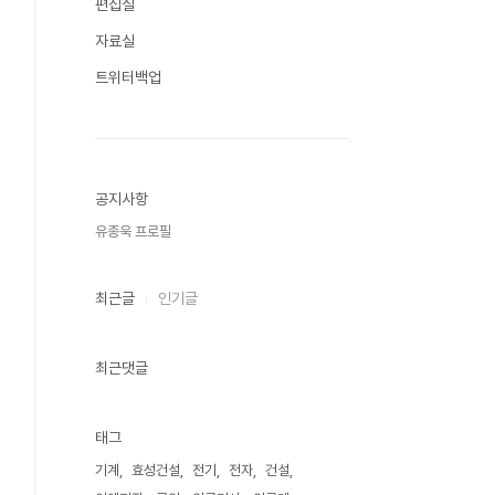
편집실
자료실
트위터백업
공지사항
유종욱 프로필
최근글
인기글
최근댓글
태그
기계
효성건설
전기
전자
건설