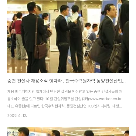
커(www.worker.co.kr 대표 유종현)에 따르면 대우엔지니어링, 대우건설,
코스모디앤아이, 인본건설, 신동아건설 등이 경력사원 위주로 채용을 진행한
다. ◆ 대우건설(http://erecruit.dwconst.co.kr)이 현장계약직을 모집한
다. 모집분야는 건축..
중견 건설사 채용소식 잇따라 ..한국수력원자력·동양건설산업·KG엔지니어링 등
채용 비수기이지만 업계에서 탄탄한 실력을 인정받고 있는 중견 건설사들의 채
용소식이 줄을 잇고 있다. 10일 건설취업포털 건설워커(www.worker.co.kr
대표 유종현)에 따르면 한국수력원자력, 동양건설산업, KG엔지니어링, 태평양
개발, LS전선, 효성건설 PU 등 건설구직자들이 관심을 가질만한 알짜 기업들
2009. 6. 12.
이 경력 및 신입사원 채용을 진행한다. ◆ 한국수력원자력
(www.khnp.co.kr)이 기술직 신입사원을 모집한다. 모집분야는 기계, 전기,
제어계측, 화학, 원자력, 토목, 건축 등이며 18일까지 회사 홈페이지에서 온라