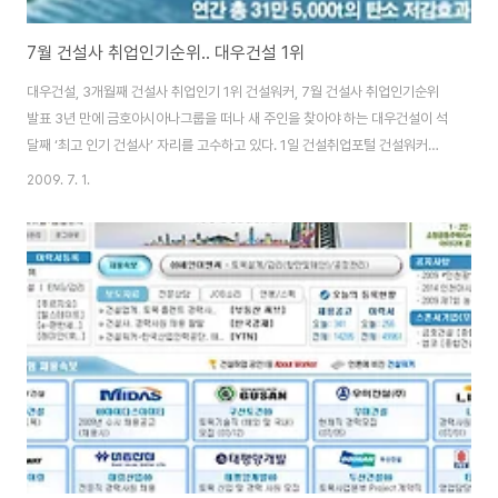
7월 건설사 취업인기순위.. 대우건설 1위
대우건설, 3개월째 건설사 취업인기 1위 건설워커, 7월 건설사 취업인기순위
발표 3년 만에 금호아시아나그룹을 떠나 새 주인을 찾아야 하는 대우건설이 석
달째 ‘최고 인기 건설사’ 자리를 고수하고 있다. 1일 건설취업포털 건설워커
(www.worker.co.kr 대표 유종현)가 발표한 ‘7월 건설사 취업 인기순위’에
2009. 7. 1.
따르면, 대우건설은 업계 라이벌인 현대건설을 누르고 3개월째 종합건설 부문
'최고 인기 건설사' 자리에 올랐다. 대우엔지니어링(엔지니어링), 구산토건(전
문건설), 희림종합건축사사무소(건축설계), 중앙디자인(인테리어) 등이 부문별
1위를 차지했다. ■ 종합·일반건설 부문··· 대우-현대-대림-삼성順 대우건설이
공격적인 채용마케팅을 펼치면서 1위 자리 굳히기에 들어갔다. 올 상반기에 매
월 구인공고를..