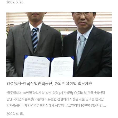
것으로 판단한 때문이다. 18일 건설취업포털 건설워커(www.worker.co.kr
2009. 6. 20.
대표 유종현)에 따르면 대우건설, 현대건설, GS건설, 한화건설, 두산건설, 동부
건설, 우미건설, 대우엔지니어링 등이 토목·플랜트 분야를 중심으로 경력사원
채용을 진행하고 있다. ◆ 대우건설(www.dwconst.co.kr)이 해외현장(프로
젝트 전문직) 근로자를 모집한다. 모집분야는 토목시공, 사무(불어통역) 등이며
입사지원서는 건설워커에서 다운받아 작성한 뒤 26일까지 이메일
(agnese@dw..
건설워커-한국산업인력공단, 해외건설취업 업무제휴
‘글로벌리더 10만명 양성사업’ 상호 협력 [사진설명] ◇ 김남일 한국산업인력
공단 국제인력본부장(오른쪽)과 유종현 건설워커 사장은 서울 공덕동 한국산
업인력공단 국제인력본부 회의실에서 정부의 '글로벌리더 10만명 양성사업'의
성공적 수행을 위한 업무 협약식을 가졌다. / 사진 한국산업인력공단 제공 건설
2009. 6. 15.