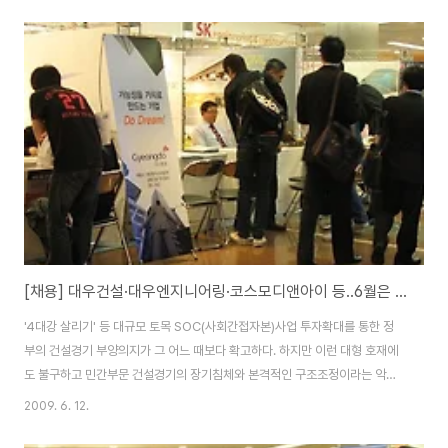
취업포털 건설워커(www.worker.co.kr 대표 유종현)는 한국산업인력공단
(국제인력본부장 김남일)과 정부의 ‘글로벌리더 10만명 양성사업’의 성공적 수
행을 위한 포괄적 업무제휴에 합의하고, 서울 공덕동 한국산업인력공단 국제인
력본부 회의실에서 양해각서(MOU)를 체결했다고 16일 밝혔다. 제휴에 따라
건설워커는 한국산업인력공단이 운영하는 해외취업알선사이트 월드잡
(www.worldjob.or.kr)에 건축,..
[채용] 대우건설·대우엔지니어링·코스모디앤아이 등..6월은 건설고용시장의 중요한 척도
'4대강 살리기' 등 대규모 토목 SOC(사회간접자본)사업 투자확대를 통한 정
부의 건설경기 부양의지가 그 어느 때보다 확고하다. 하지만 이런 대형 호재에
도 불구하고 민간부문 건설경기의 장기침체와 본격적인 구조조정이라는 악재
가 겹치면서 건설고용시장이 아직 뚜렷한 방향성을 찾지 못하고 있다. 상반기
2009. 6. 12.
를 마무리 하는 6월 건설고용시장의 향배에 시선이 모아지고 있는 가운데, 주
요 건설사들의 경력직 채용소식이 이어지고 있다. 12일 건설취업포털 건설워