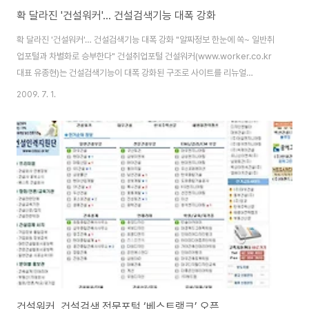
확 달라진 '건설워커'… 건설검색기능 대폭 강화
확 달라진 '건설워커'… 건설검색기능 대폭 강화 "알짜정보 한눈에 쏙~ 일반취
업포털과 차별화로 승부한다" 건설취업포털 건설워커(www.worker.co.kr
대표 유종현)는 건설검색기능이 대폭 강화된 구조로 사이트를 리뉴얼
(renewal) 오픈한다고 1일 밝혔다. 이번에 새로 개편된 건설워커는 첫 화면에
2009. 7. 1.
통합검색창을 배치하고 건설구직자들이 관심을 가질만한 모든 정보를 한꺼번
에 검색할 수 있도록 했다. 검색결과에는 △채용정보 △기업정보 △연봉정보
△커뮤니티정보 △전문상담(Q&A)정보 △업체뉴스 등이 포함됐다. 특히 채
용정보의 경우 건설워커 뿐만 아니라 잡코리아, 인크루트 등 국내 주요 취업포
털에 공개된 해당업체의 채용정보를 모두 보여주는 ‘개방형 취업정보 전문검
색’ 기능을 업계 최초로 탑재했다. 건설워커는..
건설워커, 건설검색 전문포털 ‘베스트랭크’ 오픈