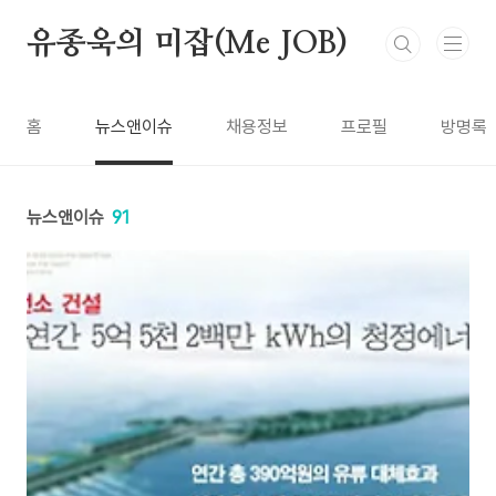
본문 바로가기
유종욱의 미잡(Me JOB)
홈
뉴스앤이슈
채용정보
프로필
방명록
뉴스앤이슈
91