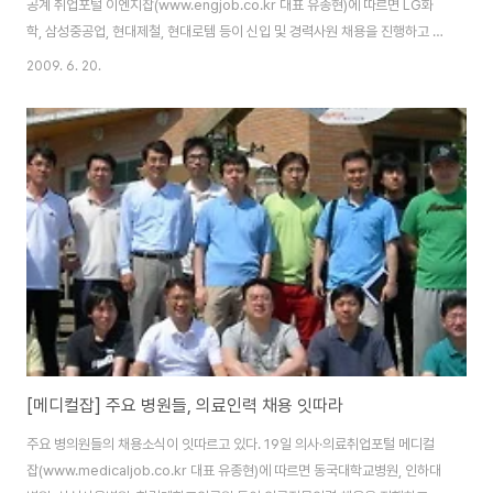
공계 취업포털 이엔지잡(www.engjob.co.kr 대표 유종현)에 따르면 LG화
학, 삼성중공업, 현대제철, 현대로템 등이 신입 및 경력사원 채용을 진행하고 있
다. ◆ LG화학(www.lgchem.co.kr)이 기술연구원 석박사연구원을 모집한
2009. 6. 20.
다. 모집전공은 화학, 화학공학, 재료공학, 기계공학, 물리학, 전기전자공학 및
기타 인접분야 등이며 25일까지 회사 홈페이지에서 온라인 입사지원하면 된
다. ◆ 삼성중공업(www.shi.samsung.co.kr)이 경력사원을 모집한다. 모집
분야는 풍력발전(연구설계, 생산), 해양 등이며 입사지원서는 이엔지잡에서 다
운받아 작성한 뒤 30일까지 회사 홈페이지에서 첨부파일 형태로 제출하면 된
다. ..
[메디컬잡] 주요 병원들, 의료인력 채용 잇따라
주요 병의원들의 채용소식이 잇따르고 있다. 19일 의사·의료취업포털 메디컬
잡(www.medicaljob.co.kr 대표 유종현)에 따르면 동국대학교병원, 인하대