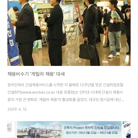
인 입사지원하면 된다. ◆ 동양건설산업(www.dongyangex.co.kr)이 토목
프로젝트 경력사원을 모집한다. 입사지원서는 건설워커에서 다운받아 작성한
뒤 22일까지 이메일(r..
채용비수기 '게릴라 채용' 대세
온라인에서 건설채용서비스를 시작한 지 올해로 12주년을 맞은 건설취업포털
건설워커(www.worker.co.kr 대표 유종현)는 인터넷 시대에 건설사 채용시
장의 가장 큰 변화로 ‘게릴라 채용’의 활성화를 꼽았다. 대규모 정기공채 대신
‘단타형 수시채용’, ‘그림자채용’, ‘연중 상시채용’ 등 비정규 채용의 비중이 부쩍
2009. 6. 12.
늘었다는 것. 특히 채용시장이 계절적 비수기(6~8월)로 접어들면서 '게릴라
채용'은 더욱 기승을 부릴 전망이다. 이에 건설워커는 구직자들이 건설기업의
게릴라 채용에 효과적으로 대응할 수 있는 '유형별 대처요령'을 제시했다. 1. 단
타형 수시채용 = 최대한 빨리 지원하라 6월 들어 모집기간이 짧고 번개처럼