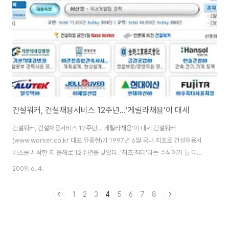
'휙' 지나가는 단타형 수시채용이 많아지고 있다. 기업은 지원자가 많은 것도 원
치 않..
건설워커, 건설채용서비스 12주년…‘게릴라채용’이 대세
건설워커, 건설채용서비스 12주년…‘게릴라채용’이 대세 건설워커
(www.worker.co.kr 대표 유종현)가 1997년 6월 국내 최초로 건설채용서
비스를 시작한 지 올해로 12주년을 맞았다. '최초·최대'라는 수식어가 늘 따라
붙는 건설워커는 전문취업사이트 가운데 단연 돋보인다. 잡코리아, 인크루트
2009. 6. 4.
등 채용포털 개념이 등장하기 이전인 1997년 6월 천리안, 하이텔 등 통신망을
통해 국내 최초로 건설채용서비스를 선 보였고 1999년 7월에는 전문취업 최
1
2
3
4
5
6
7
8
초로 인터넷 사이트를 오픈, 온라인 취업시장에 새 장(new chapter)을 열었
다. ▒ 건설사 채용시장, 게릴라 채용이 대세 건설워커는 건설사 채용시장의 가
장 큰 변화로 ‘게릴라 채용’의 활성화를 꼽았다. 대규모 정기공채 대신 ‘단타형