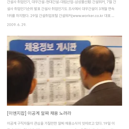
건설사 취업인기, 대우건설-현대건설-대림산업-삼성물산順 건설워커, 7월 건
설사 취업인기순위 발표 건설사 취업인기도 조사에서 대우건설이 3개월 연속
1위를 차지했다. 29일 건설취업포털 건설워커(www.worker.co.kr 대표 유
종현)가 발표한 ‘7월 건설사 취업 인기순위’에 따르면, 대우건설은 업계 라이벌
2009. 6. 29.
인 현대건설을 누르고 3개월째 종합건설 부문 '최고 인기 건설사' 자리에 올랐
다. 대우엔지니어링(엔지니어링), 구산토건(전문건설), 희림종합건축사사무소
(건축설계), 중앙디자인(인테리어) 등이 부문별 1위를 차지했다. ■ 종합·일반
건설 부문··· 대우건설 1위 대우건설이 공격적인 채용마케팅을 펼치면서 1위 자
리 굳히기에 들어갔다. 올 상반기에 매월 구인공고를 내는 등 인력채용을 활발
하게 진행한 대우건설..
[이엔지잡] 이공계 알짜 채용 노려라
이공계 구직자들이 관심을 가질만한 알짜 채용소식이 잇따르고 있다. 19일 이