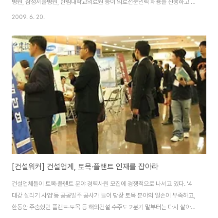
병원, 삼성서울병원, 한림대학교의료원 등이 의료전문인력 채용을 진행하고 있
다. ◆ 동국대학교병원(http://duih.org)이 2010년 졸업예정 신규간호사를
2009. 6. 20.
공개 모집한다. 접수기간은 6월 22일~7월 3일까지이며 지원서, 자기소개서,
이력서 등 제출서류는 인터넷 등록 후 출력하여 작성한 뒤 다른 서류들과 함께
우편, 방문제출하면 된다. 자세한 접수방법은 병원 홈페이지 참조. ◆ 인하대병
원(http://inha.com)이 2010년 신규간호사를 모집한다. 접수기간은 6월 22
일 ~ 6월 26일(17:30)까지이며, 온라인 지원 접수 후 지원서 ..
[건설워커] 건설업계, 토목·플랜트 인재를 잡아라
건설업체들이 토목·플랜트 분야 경력사원 모집에 경쟁적으로 나서고 있다. '4
대강 살리기 사업'등 공공발주 공사가 늘어 당장 토목 분야의 일손이 부족하고,
한동안 주춤했던 플랜트·토목 등 해외건설 수주도 2분기 말부터는 다시 살아날