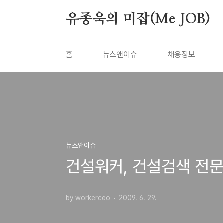
본문 바로가기
유종욱의 미잡(Me JOB)
홈
뉴스앤이슈
채용정보
뉴스앤이슈
건설워커, 건설검색 전문
by workerceo
2009. 6. 29.