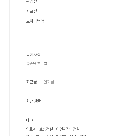
편집실
자료실
트위터백업
공지사항
유종욱 프로필
최근글
인기글
최근댓글
태그
의료계
효성건설
이엔지잡
건설