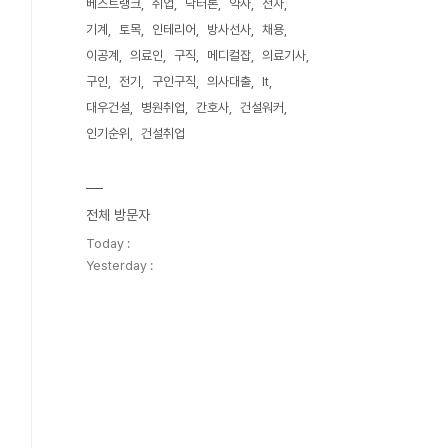
베스트랭크
취업
닥터론
약사
전자
기계
토목
인테리어
방사선사
채용
이공계
의료인
구직
메디컬잡
의료기사
구인
전기
구인구직
의사대출
It
대우건설
병원취업
간호사
건설워커
인기순위
건설취업
전체 방문자
Today :
Yesterday :