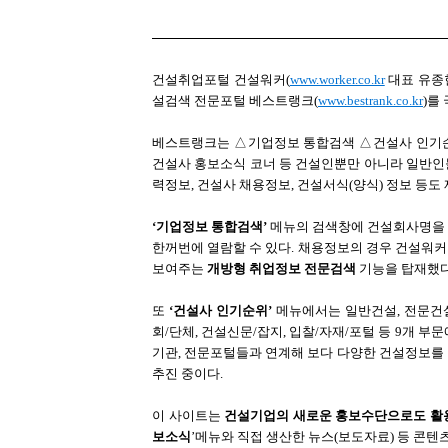
건설취업포털 건설워커(
www.worker.co.kr
대표 유종현
설검색 전문포털 베스트랭크(
www.bestrank.co.kr
)를
베스트랭크는 △기업정보 통합검색 △건설사 인기순
건설사 홍보소식 코너 등 건설인뿐만 아니라 일반인
력정보, 건설사 채용정보, 건설서식(양식) 정보 등도
‘기업정보 통합검색’
메뉴의 검색창에 건설회사명을 
한꺼번에 열람할 수 있다. 채용정보의 경우 건설워
보여주는
개방형 취업정보 전문검색
기능을 탑재했다
또
‘건설사 인기순위’
메뉴에서는 일반건설, 전문건설,
회/단체, 건설신문/잡지, 입찰/자재/포털 등 9개 
기관, 전문포털들과 연계해 보다 다양한 건설정보를
추진 중이다.
이 사이트는
건설기업의 새로운 홍보수단으로도 활
보소식
’메뉴와 직접 생산한 뉴스(보도자료) 등 콘텐츠