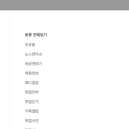
분류 전체보기
프로필
뉴스앤이슈
세상엿보기
채용정보
메디컬잡
취업전략
취업인기
가족앨범
취업사진