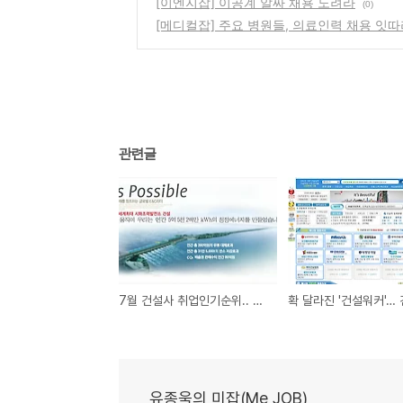
[이엔지잡] 이공계 알짜 채용 노려라
(0)
[메디컬잡] 주요 병원들, 의료인력 채용 잇따
관련글
7월 건설사 취업인기순위.. 대우건설 1위
유종욱의 미잡(Me JOB)