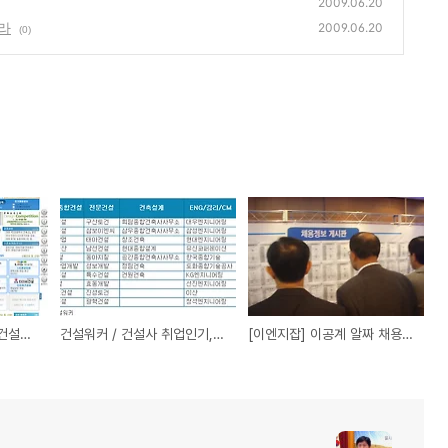
2009.06.20
라
2009.06.20
(0)
확 달라진 '건설워커'… 건설검색기능 대폭 강화
건설워커 / 건설사 취업인기, 대우건설-현대건설-대림산업-삼성물산順
[이엔지잡] 이공계 알짜 채용 노려라