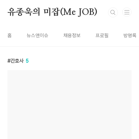
본문 바로가기
유종욱의 미잡(Me JOB)
홈
뉴스앤이슈
채용정보
프로필
방명록
간호사
5