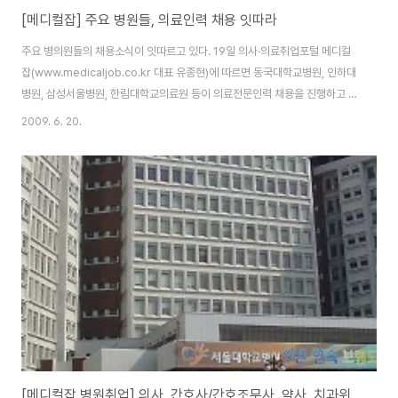
[메디컬잡] 주요 병원들, 의료인력 채용 잇따라
주요 병의원들의 채용소식이 잇따르고 있다. 19일 의사·의료취업포털 메디컬
잡(www.medicaljob.co.kr 대표 유종현)에 따르면 동국대학교병원, 인하대
병원, 삼성서울병원, 한림대학교의료원 등이 의료전문인력 채용을 진행하고 있
다. ◆ 동국대학교병원(http://duih.org)이 2010년 졸업예정 신규간호사를
2009. 6. 20.
공개 모집한다. 접수기간은 6월 22일~7월 3일까지이며 지원서, 자기소개서,
이력서 등 제출서류는 인터넷 등록 후 출력하여 작성한 뒤 다른 서류들과 함께
우편, 방문제출하면 된다. 자세한 접수방법은 병원 홈페이지 참조. ◆ 인하대병
원(http://inha.com)이 2010년 신규간호사를 모집한다. 접수기간은 6월 22
일 ~ 6월 26일(17:30)까지이며, 온라인 지원 접수 후 지원서 ..
[메디컬잡 병원취업] 의사, 간호사/간호조무사, 약사, 치과위생사, 의료인구인구직