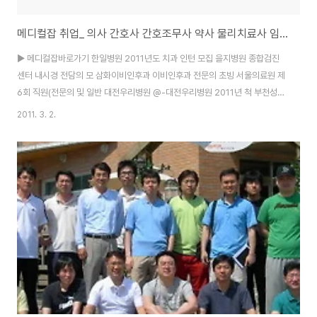
메디컬잡 취업_ 의사 간호사 간호조무사 약사 물리치료사 임상병리사 한의사 치과위생사
▶ 메디컬잡바로가기 한일병원 2011년도 치과 인턴 모집 을지병원 종합검진
센터 내시경 전담의 모 삼화이비인후과 이비인후과 전문의 초빙 서울의료원 제
6회 직원(전문의 및 일반 대전우리병원 @-대전우리병원 2011년 척 부천성모
병원 영상의학과 전문의 | 효인요양병원 요양병원에서 의사,한의사샘을 종로의
2011. 3. 2.
료부 ★강북미아동/한의사초빙★광명시 제민의료재단 재활의학과 전문의 초
빙 고창종합병원 심사 청구 경력자 최고 우대 분당서울대학교 상시채용공고:간
호부, 진료협력 ▶ 메디컬잡바로가기 회사명 모집부문 구분 지역 마감 종로의
료부 ★충북조치원요양병원/전문의초빙★충남공주요양병/전문의,일반의초
빙★ 무관 충북 03/30 종로의료부 ★전북전주시의원/일반의초빙★ 무관 전
북 03/30 종로의료부 ★서대문구양.한방병원/재활의학과초빙★..