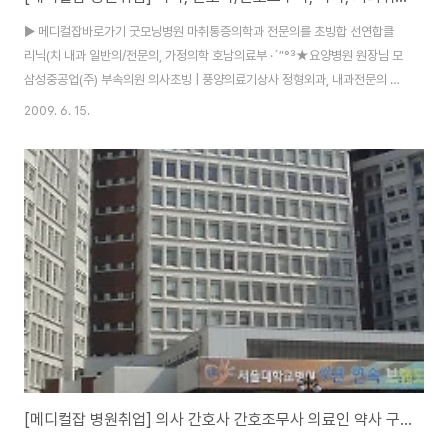
▶ 메디컬잡바로가기 굿모닝병원 마취통증의학과 전문의를 초빙합 선연합클
리닉(치 내과 일반의/전문의, 가정의학 호남의료부 ·´″°³★요양병원 원장님 모
삼성중공업(주) 부속의원 의사초빙 | 풍양의료기상사 정형외과, 내과전문의 급
초빙합 측 추 병 원 정형외과전문의 초빙 효림병원 내과, 신경과,가정의학과 초
2009. 6. 15.
빙 울진중앙병원 ☆임상병리사 모집☆ 종로의료부 ★강동구/신경과.피부과.
이비인 연무요양병원 가족처럼 일하실 원장님 모십니 홍성병원 수간호사/간호
사/간호조무사 를 보성아산병원 내과 및 정형외과 전문의를 초 ▶ 메디컬잡바
로가기 회사명 모집부문 구분 지역 마감 측 추 병 원 정형외과전문의 초빙 무관
경남 07/13 라이파케어웰 피부과 신경외과 의사 모집 무관 부산 07/11 풍양
의료기상사 가정의/일반의 초빙 무관 부..
[메디컬잡 병원취업] 의사 간호사 간호조무사 의료인 약사 구인구직