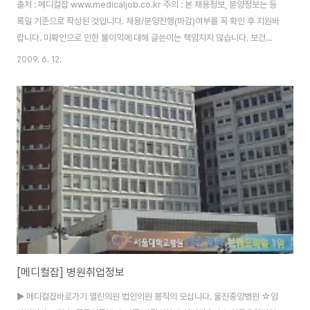
출처 : 메디컬잡 www.medicaljob.co.kr 주의 : 본 채용정보, 분양정보는 등
록일 기준으로 작성된 것입니다. 채용/분양진행(마감)여부를 꼭 확인 후 지원바
랍니다. 미확인으로 인한 불이익에 대해 글쓴이는 책임지지 않습니다. 보건의
료계 종사자들에게 조금이나마 도움이 되기를... 병원취업, 의료구인구직, 채용
2009. 6. 12.
정보, 병원분양, 임대, 약국 개설지 정보 의사, 간호사, 간호조무사, 대진의, 방
사선사, 보건소 직원, 병동, 스텝, 약사, 연구, 원무행정직, 원무과장, 응급실 당
직의사, 일반의, 임상병리사, 의료인, 제약회사 영업직, 전문의, 치과의사, 치위
생사, 코디네이터, 한의사 / 병원개원, 의원, 입지정보, 양도, 메디오픈, 클리닉,
인테리어 ♣ 내과, 산부인과, 소아청소년과, 성형외과, 신경정..
[메디컬잡] 병원취업정보
▶ 메디컬잡바로가기 열린의원 법인의원 봉직의 모십니다. 울진중앙병원 ☆임