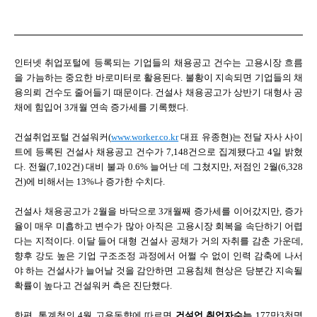
인터넷 취업포털에 등록되는 기업들의 채용공고 건수는 고용시장 흐름
을 가늠하는 중요한 바로미터로 활용된다. 불황이 지속되면 기업들의 채
용의뢰 건수도 줄어들기 때문이다. 건설사 채용공고가 상반기 대형사 공
채에 힘입어 3개월 연속 증가세를 기록했다.
건설취업포털 건설워커(
www.worker.co.kr
대표 유종현)는 전달 자사 사이
트에 등록된 건설사 채용공고 건수가 7,148건으로 집계됐다고 4일 밝혔
다. 전월(7,102건) 대비 불과 0.6% 늘어난 데 그쳤지만, 저점인 2월(6,328
건)에 비해서는 13%나 증가한 수치다.
건설사 채용공고가 2월을 바닥으로 3개월째 증가세를 이어갔지만, 증가
율이 매우 미흡하고 변수가 많아 아직은 고용시장 회복을 속단하기 어렵
다는 지적이다. 이달 들어 대형 건설사 공채가 거의 자취를 감춘 가운데,
향후 강도 높은 기업 구조조정 과정에서 어쩔 수 없이 인력 감축에 나서
야 하는 건설사가 늘어날 것을 감안하면 고용침체 현상은 당분간 지속될
확률이 높다고 건설워커 측은 진단했다.
한편, 통계청의 4월 고용동향에 따르면
건설업 취업자수는
177만3천명