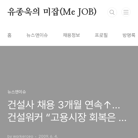
본문 바로가기
유종욱의 미잡(Me JOB)
홈
뉴스앤이슈
채용정보
프로필
방명록
뉴스앤이슈
건설사 채용 3개월 연속↑…
건설워커 “고용시장 회복은 아
직 ”
by workerceo
2009. 6. 4.