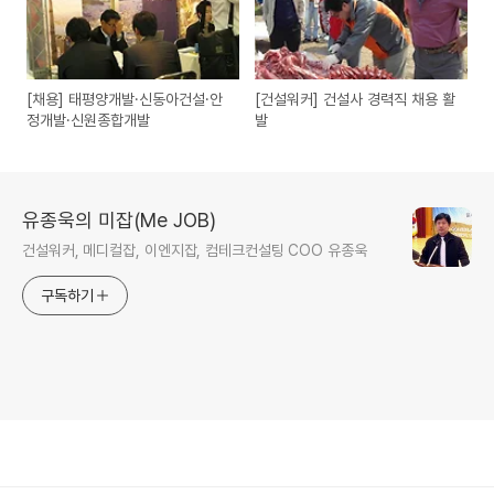
[채용] 태평양개발·신동아건설·안
[건설워커] 건설사 경력직 채용 활
정개발·신원종합개발
발
유종욱의 미잡(Me JOB)
건설워커, 메디컬잡, 이엔지잡, 컴테크컨설팅 COO 유종욱
구독하기