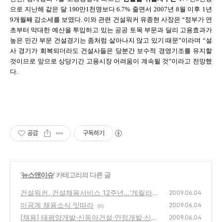
으로 지난해 같은 달 190만1천명보다 6.7% 줄면서 2007년 8월 이후 1년
9개월째 감소세를 보였다. 이와 관련
건설워커 유종현 사장은 “정부가 연
초부터 막대한 예산을 투입하고 있는 공공 토목 부문과 달리 고용효과가
높은 민간 부문 건설경기는 좀처럼 살아나지 않고 있기 때문”이라며 “설
사 경기가 회복되더라도 건설사들은 당분간 보수적 경영기조를 유지할
것이므로 앞으로 상당기간 고용시장 어려움이 계속될 것”이라고 전망했
다.
공감
구독하기
'
뉴스앤이슈
' 카테고리의 다른 글
건설워커, 건설채용서비스 12주년…‘게릴라채
2009.06.04
용’이 대세
이공계 채용소식 잇따라
(0)
2009.06.04
(0)
[채용] 태평양개발·신동아건설·안정개발·신원
2009.06.04