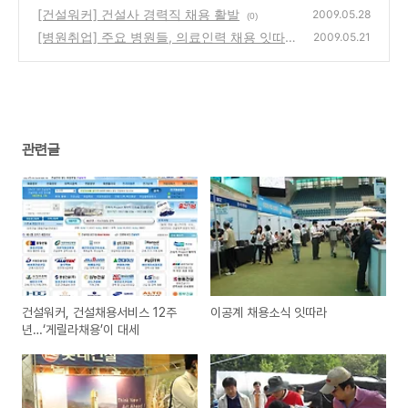
종합개발
[건설워커] 건설사 경력직 채용 활발
(0)
2009.05.28
(0)
[병원취업] 주요 병원들, 의료인력 채용 잇따라
2009.05.21
(0)
관련글
건설워커, 건설채용서비스 12주
이공계 채용소식 잇따라
년…‘게릴라채용’이 대세