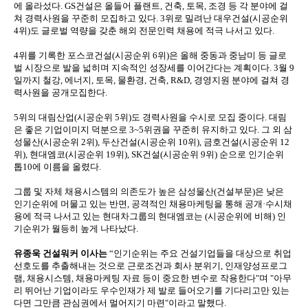
에 올라섰다. GS건설은 올들어 플랜트, 건축, 토목, 조경 등 각 분야에 걸
쳐 경력사원을 꾸준히 모집하고 있다. 3위로 밀려난 대우건설(시공순위
4위)도 글로벌 역량을 갖춘 해외 전문인력 채용에 적극 나서고 있다.
4위를 기록한 포스코건설(시공순위 6위)은 올해 중동과 중남미 등 글로
벌 시장으로 발을 넓히며 지속적인 성장세를 이어간다는 계획이다. 3월 9
일까지 철강, 에너지, 토목, 물환경, 건축, R&D, 경영지원 분야에 걸쳐 경
력사원을 공개모집한다.
5위의 대림산업(시공순위 5위)도 경력사원을 수시로 모집 중이다. 대림
은 좋은 기업이미지 덕분으로 3~5위권을 꾸준히 유지하고 있다. 그 외 삼
성물산(시공순위 2위), 두산건설(시공순위 10위), 금호건설(시공순위 12
위), 현대엠코(시공순위 19위), SK건설(시공순위 9위) 순으로 인기순위
톱10에 이름을 올렸다.
그룹 및 자체 채용시스템의 의존도가 높은 삼성물산(건설부문)은 낮은
인기순위에 머물고 있는 반면, 공격적인 채용마케팅을 통해 공개·수시채
용에 적극 나서고 있는 현대차그룹의 현대엠코는 (시공순위에 비해) 인
기순위가 월등히 높게 나타났다.
유종욱 건설워커 이사는
“인기순위는 주요 건설기업들을 대상으로 취업
선호도를 추출해내는 것으로 근로조건과 회사 분위기, 인재양성프로그
램, 채용시스템, 채용마케팅 자료 등이 중요한 변수로 작용한다"며 "아무
리 뛰어난 기업이라도 우수인재가 제 발로 들어오기를 기다리고만 있는
다면 그만큼 관심권에서 멀어지기 마련"이라고 말했다.