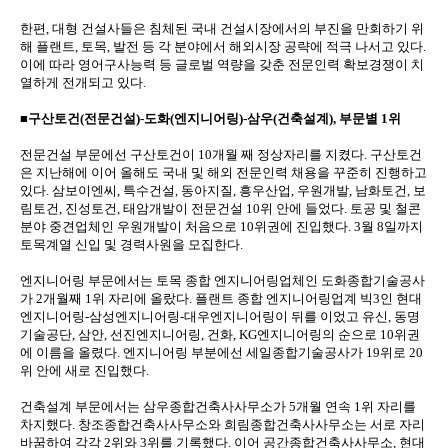
한편, 대형 건설사들은 침체된 국내 건설시장에서의 부진을 만회하기 위
해 플랜트, 토목, 발전 등 각 분야에서 해외시장 공략에 적극 나서고 있다.
이에 따라 영어구사능력 등 글로벌 역량을 갖춘 전문인력 확보경쟁이 치
열하게 전개되고 있다.
■구산토건(전문건설)-도화(엔지니어링)-삼우(건축설계), 부문별 1위
전문건설 부문에선 구산토건이 10개월 째 정상자리를 지켰다. 구산토건
은 지난해에 이어 올해도 국내 및 해외 전문인력 채용을 꾸준히 진행하고
있다. 삼보이엔씨, 특수건설, 동아지질, 흥우산업, 우원개발, 남화토건, 보
림토건, 진성토건, 태암개발이 전문건설 10위 안에 들었다. 토공 및 철콘
분야 중견업체인 우원개발이 처음으로 10위권에 진입했다. 3월 8일까지
토목계열 신입 및 경력사원을 모집한다.
엔지니어링 부문에서는 토목 종합 엔지니어링업체인 도화종합기술공사
가 2개월째 1위 자리에 올랐다. 플랜트 종합 엔지니어링업계 빅3인 현대
엔지니어링-삼성엔지니어링-대우엔지니어링이 뒤를 이었고 유신, 동명
기술공단, 삼안, 선진엔지니어링, 건화, KG엔지니어링의 순으로 10위권
에 이름을 올렸다. 엔지니어링 부분에선 세일종합기술공사가 19위로 20
위 안에 새로 진입했다.
건축설계 부문에서는 삼우종합건축사사무소가 5개월 연속 1위 자리를
차지했다. 창조종합건축사사무소와 희림종합건축사사무소는 서로 자리
바꿈하여 각각 2위와 3위를 기록했다. 이어 공간종합건축사사무소, 현대