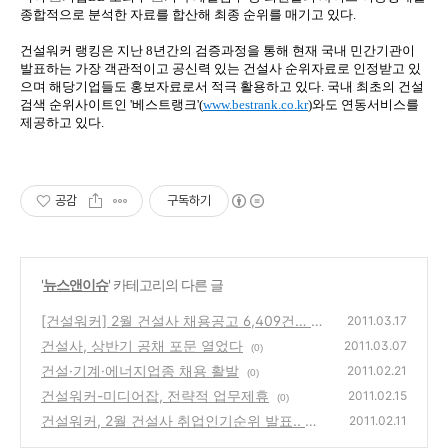
종합적으로 분석한 자료를 합산해 최종 순위를 매기고 있다.
건설워커 랭킹은 지난 8년간의 검증과정을 통해 현재 국내 민간기관이
발표하는 가장 객관적이고 공신력 있는 건설사 순위자료로 인정받고 있
으며 해당기업들도 홍보자료로서 적극 활용하고 있다. 국내 최초의 건설
검색 순위사이트인 '베스트랭크'(
www.bestrank.co.kr
)와도 연동서비스를
제공하고 있다.
공감
구독하기
'
뉴스앤이슈
' 카테고리의 다른 글
[건설워커] 2월 건설사 채용공고 6,409건… 전
2011.03.17
년 동월비 1.6% 감소
건설사, 상반기 공채 포문 열었다
(0)
2011.03.07
(0)
건설·기계·에너지업종 채용 활발
2011.02.21
(0)
건설워커-미디어잡, 전략적 업무제휴
2011.02.15
(0)
건설워커, 2월 건설사 취업인기순위 발표.. 현
2011.02.11
대건설 7개월째 1위
(0)