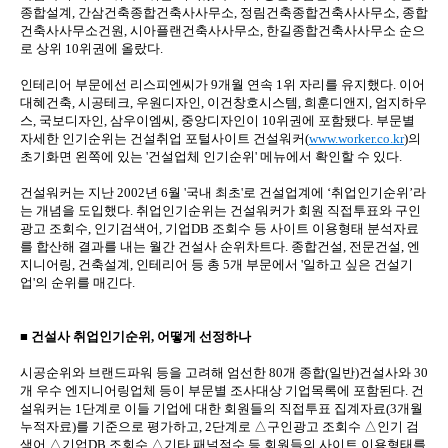
종합설계, 간삼건축종합건축사사무소, 정림건축종합건축사사무소, 종합
건축사사무소건원, 시아플랜건축사사무소, 한길종합건축사사무소 순으
로 상위 10위권에 올랐다.
인테리어 부문에선 리스피엔씨가 9개월 연속 1위 자리를 유지했다. 이어
대혜건축, 시공테크, 우원디자인, 이건창호시스템, 희훈디앤지, 엄지하우
스, 국보디자인, 삼우이엠씨, 중앙디자인이 10위권에 포함됐다. 부문별
자세한 인기순위는 건설취업 포털사이트 건설워커(
www.worker.co.kr
)의
초기화면 왼쪽에 있는 '건설업체 인기순위' 메뉴에서 확인할 수 있다.
건설워커는 지난 2002년 6월 '국내 최초'로 건설업계에 ‘취업인기순위’라
는 개념을 도입했다. 취업인기순위는 건설워커가 회원 직접투표와 구인
광고 조회수, 인기검색어, 기업DB 조회수 등 사이트 이용형태 분석자료
를 합산해 결과를 내는 월간 건설사 순위차트다. 종합건설, 전문건설, 엔
지니어링, 건축설계, 인테리어 등 총 5개 부문에서 '일하고 싶은 건설기
업'의 순위를 매긴다.
■ 건설사 취업인기순위, 어떻게 선정하나
시공순위와 브랜드파워 등을 고려해 엄선한 80개 종합(일반)건설사와 30
개 우수 엔지니어링업체 등이 부문별 조사대상 기업목록에 포함된다. 건
설워커는 1단계로 이들 기업에 대한 회원들의 직접투표 집계자료(3개월
누적자료)를 기준으로 평가하고, 2단계로 △구인광고 조회수 △인기 검
색어 △기업DB 조회수 △기타 패널점수 등 회원들의 사이트 이용형태를