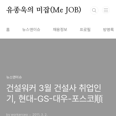
본문 바로가기
유종욱의 미잡(Me JOB)
홈
뉴스앤이슈
채용정보
프로필
방명록
뉴스앤이슈
건설워커 3월 건설사 취업인
기, 현대-GS-대우-포스코順
by workerceo
2011. 3. 2.