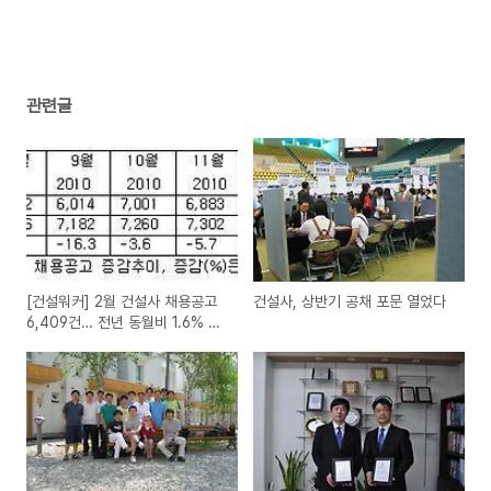
관련글
[건설워커] 2월 건설사 채용공고
건설사, 상반기 공채 포문 열었다
6,409건… 전년 동월비 1.6% 감
소