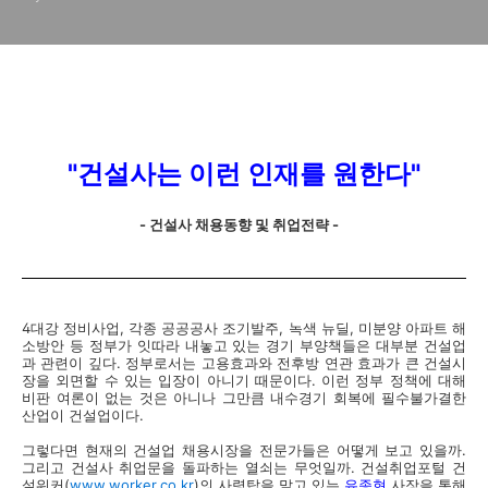
"건설사는 이런 인재를 원한다"
- 건설사 채용동향 및 취업전략 -
4대강 정비사업, 각종 공공공사 조기발주, 녹색 뉴딜, 미분양 아파트 해
소방안 등 정부가 잇따라 내놓고 있는 경기 부양책들은 대부분 건설업
과 관련이 깊다. 정부로서는 고용효과와 전후방 연관 효과가 큰 건설시
장을 외면할 수 있는 입장이 아니기 때문이다. 이런 정부 정책에 대해
비판 여론이 없는 것은 아니나 그만큼 내수경기 회복에 필수불가결한
산업이 건설업이다.
그렇다면 현재의 건설업 채용시장을 전문가들은 어떻게 보고 있을까.
그리고 건설사 취업문을 돌파하는 열쇠는 무엇일까. 건설취업포털 건
설워커(
www.worker.co.kr
)의 사령탑을 맡고 있는
유종현
사장을 통해