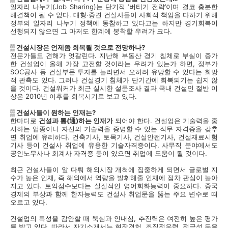
일자리 나누기(Job Sharing)는 단기적 ‘버티기 전략’이며 결코 충분한
해결책이 될 수 없다. 대형·중견 건설사들이 사회적 책임을 다하기 위해
정부의 일자리 나누기 정책에 동참하고 있다고는 하지만 경기회복이
선행되지 않으면 그 마저도 한계에 봉착할 우려가 크다.
▒ 건설시장은 언제쯤 회복될 것으로 전망하나?
전문가들도 견해가 엇갈린다. 지난해 부동산 경기 침체로 부실이 증가
한 건설업이 올해 가장 고전할 것이라는 우려가 있는가 하면, 정부가
SOC공사 등 건설부문 투자를 늘리면서 오히려 유망할 수 있다는 희망
적 관측도 있다. 그러나 건설경기 침체가 단기간에 회복되기는 쉽지 않
을 것이다. 건설워커가 최근 실시한 설문조사 결과 국내 건설인 절반 이
상은 2010년 이후를 회복시기로 보고 있다.
▒ 건설사들이 원하는 인재는?
한마디로
건설과 통(通)하는 인재가
되어야 한다. 건설업은 기술력을 중
시하는 업종이니 자신의 기술력을 증명할 수 있는 직무 자격증을 갖추
면 취업에 유리하다. 건축기사, 토목기사, 건설안전기사, 건설재료시험
기사 등이 건설사 취업에 유용한 기술자격증이다. 사무직 분야에서도
공인노무사나 회계사 자격증 등이 있으면 취업에 도움이 될 것이다.
최근 건설사들이 앞 다퉈 해외시장 개척에 집중하게 되면서 글로벌 지
수가 높은 인재, 즉 해외에서 역량을 발휘해줄 인재에 점차 관심이 높아
지고 있다. 토익점수보다는 실질적인 영어회화능력이 중요하다. 중국
경제의 부상과 함께 한자능력도 건설사 취업문을 뚫는 주요 변수로 떠
오르고 있다.
건설업의 특성을 감안할 때 뚝심과 인내심, 추진력은 여전히 높은 평가
를 받고 있다. 따라서 자기소개서는 현장경험, 조직적응력, 적극성 등을