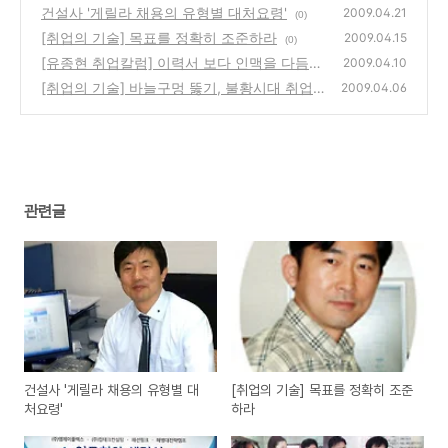
건설사 '게릴라 채용의 유형별 대처요령'
2009.04.21
(0)
[취업의 기술] 목표를 정확히 조준하라
2009.04.15
(0)
[유종현 취업칼럼] 이력서 보다 인맥을 다듬어
2009.04.10
라
[취업의 기술] 바늘구멍 뚫기, 불황시대 취업전
(0)
2009.04.06
략
(0)
관련글
건설사 '게릴라 채용의 유형별 대
[취업의 기술] 목표를 정확히 조준
처요령'
하라