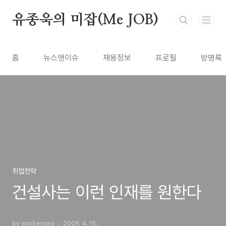
본문 바로가기
유종욱의 미잡(Me JOB)
홈
뉴스앤이슈
채용정보
프로필
방명록
취업전략
건설사는 이런 인재를 원한다
by workerceo
2009. 4. 15.