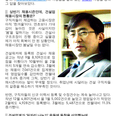
그 답을 찾아보았다.
▒ 상반기 채용시즌인데, 건설업
채용시장의 현황은?
구직자들이 체감하는 고용시장은
아직 ‘한겨울’이다. 연초보다 기대
감이 높아진 것은 사실이지만
‘봄’을 말하기는 이르다. 건설사
구조조정이 진행 중이고 실물경
제가 아직 회복이 안 된 상황인데,
채용시장만 봄날일 수는 없다.
건설워커에 등록된 건설사 채용
공고는 작년 9월 8,109건으로 정
점을 이뤘다가 10월부터 올 2월
까지 5개월 연속 감소했다. 3월에
는 채용이 7,061건으로 집계됐는
데 영업일수를 감안하면 전월대
비 0.6% 증가에 그쳐, 상반기 공
채시즌이라는 말이 무색할 정도다. 취업난에 시달리는 건설 구직자들
의 갈증을 해소하기 역부족인 것이다.
반면, 구직자들의 신규 이력서 등록 및 수정건수는 계속 늘어나고 있다.
작년 12월 4,801건에서 올 1월 5,002건으로 늘었고 영업일수가 적었던
2월에도 4,928건이 등록됐다. 3월에는 5,487건으로 전월대비 11.3%
증가했다.
▒ 건설업계가 ‘일자리 나누기’ 운동에 동참을 선언했는데…