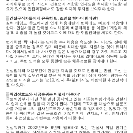
사례위주로 정리, 자신이 건설업에 적합한 인재임을 최대한 어필할 필
요가 있으며 면접과정에서도 강한 의지와 투지를 보여줘야 한다.
▒ 건설구직자들에게 유용한 팁, 조언을 한마디 한다면?
실력 배양도 중요하지만 업계 채용패턴의 변화에도 빠르게 적응해야
한다. 건설사들은 단타형 수시채용과 비공개채용 등 이른바 '게릴라 채
용'의 비중을 더 높일 것이므로 이에 대비한 취업전략을 세워야 한다.
번개처럼 ‘휙’ 지나가는 단타형 수시채용은 속도전이다. 마감일 전에 채
용을 종료하는 경우도 많기 때문에 최대한 빨리 지원하는 것이 유리하
다. 이력서검색이나 사내추천 같은 비공개채용의 경우 자칫 모르고 지
나칠 가능성이 크다. 온라인 이력서는 수시로 업데이트해 상단에 노출
시키고, 주변 인맥을 모두 동원해 숨은 채용정보를 찾아내야 한다.
건설업계의 채용부진이 한동안 지속될 것으로 전망되는 만큼, 우선 눈
높이를 낮춰 실무경력을 쌓은 뒤 이를 징검다리 삼아 자신이 원하는 직
장으로 이직을 노리는 ‘선(先)입사 후(後)이직’도 바람직한 취업전략이
될 수 있다.
▒ 취업선호도와 시공순위는 어떻게 다른가?
국토해양부가 매년 7월 말경 공시하고 있는 시공능력평가액은 건설사
의 업계 순위를 정할 때 기준이 된다. 그런데 구직자를 대상으로 설문조
사를 거듭해 보니 입사선호도가 시공순위와 꼭 일치하지는 않았다. 연
봉이나 복리후생 같은 근로조건, 기업이미지, 인지도, 비전, 인재경영
등이 취업선호도의 변수로 작용하기 때문이다.
건설워커가 2002년부터 8년째 발표하고 있는 ‘건설사 취업 인기순
위’는 회원들의 직접투표 집계와 구인광고 조회수, 인기검색어, 기업DB