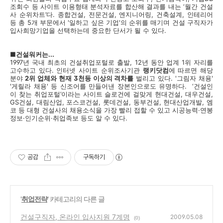
조회수 등 사이트 이용형태 분석자료를 합산해 결과를 내는 ‘월간 건설
사 순위차트’다. 종합건설, 전문건설, 엔지니어링, 건축설계, 인테리어
등 총 5개 부문에서 '일하고 싶은 기업'의 순위를 매기며 건설 구직자가
입사희망기업을 선택하는데 중요한 단서가 될 수 있다.
■건설워커는...
1997년 국내 최초의 건설취업포털로 출발, 12년 동안 업계 1위 자리를
고수하고 있다. 인터넷 사이트 순위조사기관
랭키닷컴
에 따르면 해당
분야
2위 업체와 현재 3천등 이상의 격차를
벌리고 있다. '그림자 채용'
'게릴라 채용' 등 신조어를 만들어낸 장본인으로도 유명하다. ‘건설인
이 찾는 취업포털’이라는 사이트 슬로건에 걸맞게 현대건설, 대우건설,
GS건설, 대림산업, 포스코건설, 롯데건설, 동부건설, 현대산업개발, 엠
코 등 대형 건설사의 채용소식을 가장 빨리 접할 수 있고 시공능력·연봉
정보·인기순위·취업족보 등도 알 수 있다.
공감
구독하기
'
취업전략
' 카테고리의 다른 글
건설구직자, 온라인 입사지원 7계명
2009.05.08
(0)