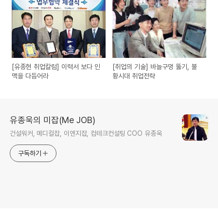
[유종현 취업칼럼] 이력서 보다 인
[취업의 기술] 바늘구멍 뚫기, 불
맥을 다듬어라
황시대 취업전략
유종욱의 미잡(Me JOB)
건설워커, 메디컬잡, 이엔지잡, 컴테크컨설팅 COO 유종욱
구독하기