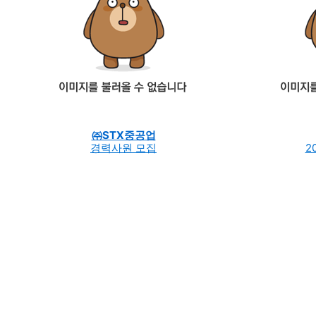
㈜STX중공업
경력사원 모집
2