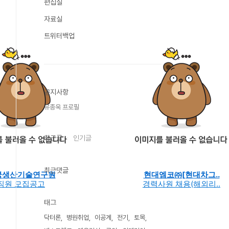
편집실
자료실
트위터백업
공지사항
유종욱 프로필
최근글
인기글
최근댓글
국생산기술연구원
현대엠코㈜[현대차그..
직원 모집공고
경력사원 채용(해외리..
태그
닥터론
병원취업
이공계
전기
토목