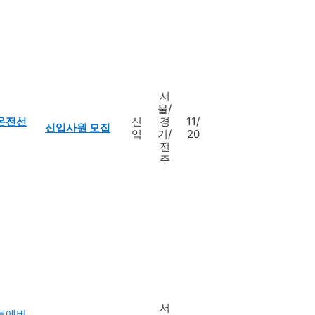
서
울/
온전선
신
경
11/
신입사원 모집
입
기/
20
전
주
서
토에버