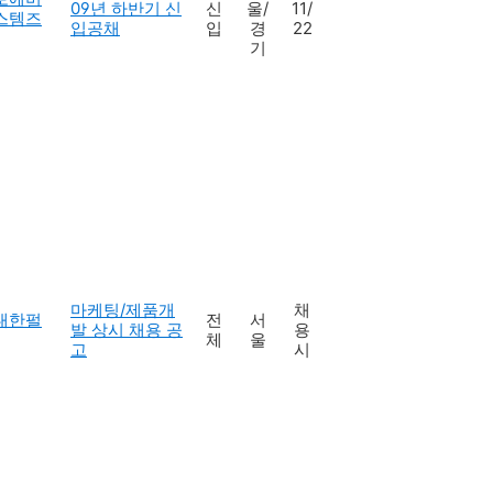
09년 하반기 신
신
울/
11/
스템즈
입공채
입
경
22
기
마케팅/제품개
채
대한펄
전
서
발 상시 채용 공
용
체
울
고
시