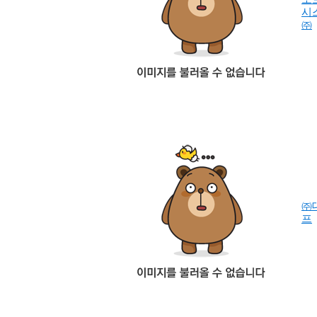
시
㈜
㈜
프