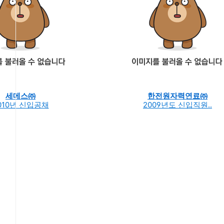
세메스㈜
한전원자력연료㈜
010년 신입공채
2009년도 신입직원..