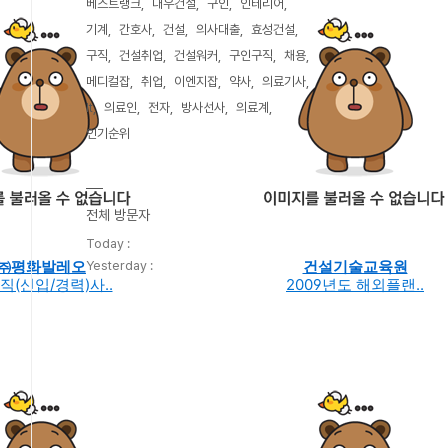
베스트랭크
대우건설
구인
인테리어
기계
간호사
건설
의사대출
효성건설
구직
건설취업
건설워커
구인구직
채용
메디컬잡
취업
이엔지잡
약사
의료기사
It
의료인
전자
방사선사
의료계
인기순위
전체 방문자
Today :
㈜평화발레오
건설기술교육원
Yesterday :
직(신입/경력)사..
2009년도 해외플랜..