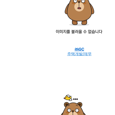
㈜GC
주택개발/재무