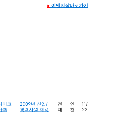
이엔지잡바로가기
▶
나이코
2009년 신입/
전
인
11/
아㈜
경력사원 채용
체
천
22