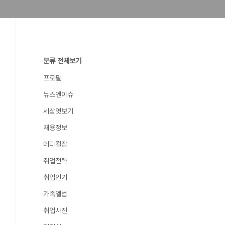
분류 전체보기
프로필
뉴스앤이슈
세상엿보기
채용정보
메디컬잡
취업전략
취업인기
가족앨범
취업사진