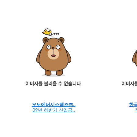
오토에버시스템즈㈜..
한
09년 하반기 신입공..