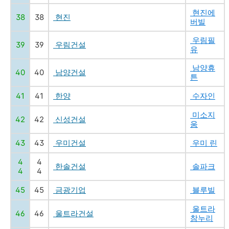
현진에
38
38
현진
버빌
우림필
39
39
우림건설
유
남양휴
40
40
남양건설
튼
41
41
한양
수자인
미소지
42
42
신성건설
움
43
43
우미건설
우미 린
4
4
한솔건설
솔파크
4
4
45
45
금광기업
블루빌
울트라
46
46
울트라건설
참누리