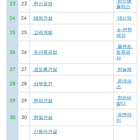
한신休
23
23
한신공영
플러스
24
24
태영건설
데시앙
e-편한
25
25
고려개발
세상
플랜트,
26
26
두산중공업
토목공
사
27
27
코오롱건설
하늘채
르네상
28
28
삼부토건
스
한라비
29
29
한라건설
발디
유엔아
30
30
한일건설
이
신동아건설