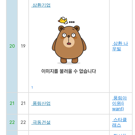
삼환기업
삼환 나
20
19
우빌
1
풍림아
21
21
풍림산업
이원(i
want)
스타클
22
22
극동건설
래스