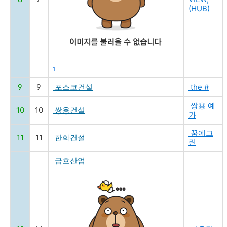
(HUB)
1
9
9
포스코건설
the #
쌍용 예
10
10
쌍용건설
가
꿈에그
11
11
한화건설
린
금호산업