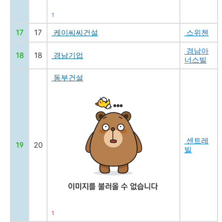
1
17
17
케이씨씨건설
스위첸
경남아
18
18
경남기업
너스빌
동부건설
센트레
19
20
빌
1