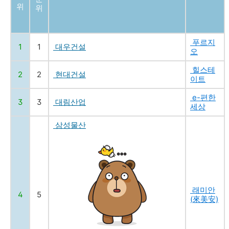
위
위
푸르지
1
1
대우건설
오
힐스테
2
2
현대건설
이트
e-편한
3
3
대림산업
세상
삼성물산
래미안
4
5
(來美安)