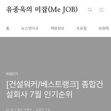
본문 바로가기
유종욱의 미잡(Me JOB)
홈
뉴스앤이슈
채용정보
프로필
방명록
취업인기
[건설워커/베스트랭크] 종합건
설회사 7월 인기순위
by 알 수 없는 사용자
2009. 7. 8.