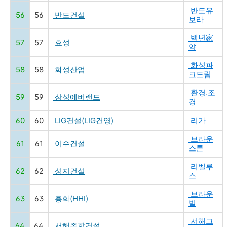
반도유
56
56
반도건설
보라
백년家
57
57
효성
약
화성파
58
58
화성산업
크드림
환경.조
59
59
삼성에버랜드
경
60
60
LIG건설(LIG건영)
리가
브라운
61
61
이수건설
스톤
리벨루
62
62
성지건설
스
브라운
63
63
흥화(HHI)
빌
서해그
64
64
서해종합건설