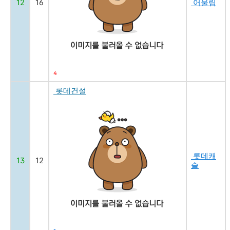
12
16
어울림
4
롯데건설
롯데캐
13
12
슬