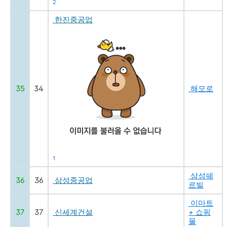
2
한진중공업
35
34
해모로
1
삼성쉐
36
36
삼성중공업
르빌
이마트
37
37
신세계건설
+ 쇼핑
몰