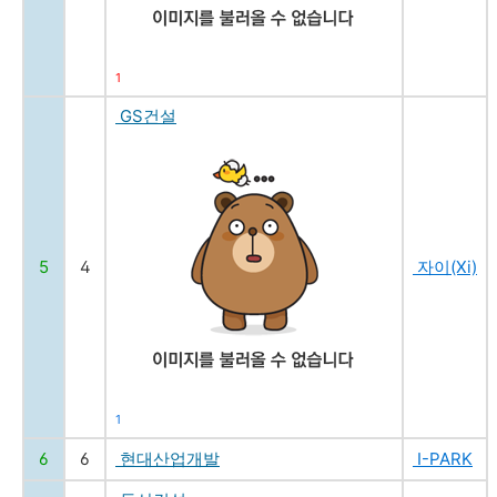
1
GS건설
5
4
자이(Xi)
1
6
6
현대산업개발
I-PARK