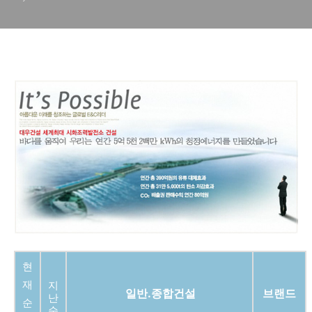
현
재
지
일반.종합건설
브랜드
난
순
순