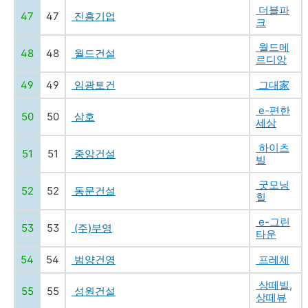
더블파
47
47
진흥기업
크
월드메
48
48
월드건설
르디앙
49
49
임광토건
그대家
e-편한
50
50
삼호
세상
하이츠
51
51
중앙건설
빌
굿모닝
52
52
동문건설
힐
e-그린
53
53
(주)부영
타운
54
54
범양건영
프레체
상떼빌,
55
55
성원건설
상떼뷰