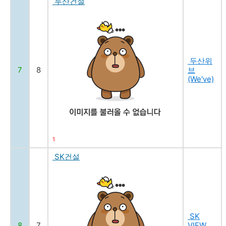
두산건설
두산위
7
8
브
(We've)
1
SK건설
SK
8
7
VIEW,