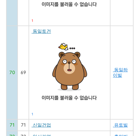
1
동일토건
동일하
70
69
이빌
1
71
71
신일건업
유토빌