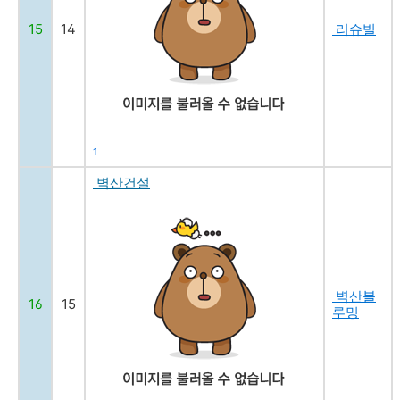
15
14
리슈빌
1
벽산건설
벽산블
16
15
루밍