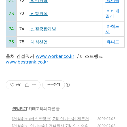
72
72
일신건영
휴먼빌
비바패
73
73
신창건설
밀리
아침도
74
74
신원종합개발
시
75
75
대성산업
유니드
출처 건설워커
www.worker.co.kr
/ 베스트랭크
www.bestrank.co.kr
공감
구독하기
'
취업인기
' 카테고리의 다른 글
[건설워커/베스트랭크] 7월 인기순위 전문건
2009.07.08
설/엔지니어링/건축설계/인테리어
[건설워커 인기순위] 건설회사 7월 인기순위
(0)
2009.07.08