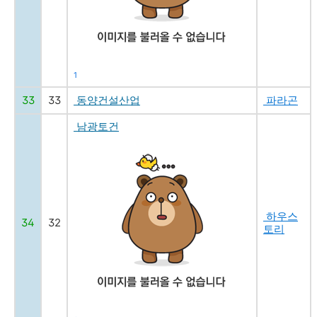
1
33
33
동양건설산업
파라곤
남광토건
하우스
34
32
토리