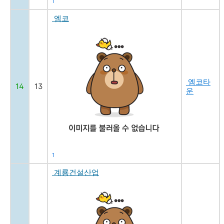
1
엠코
엠코타
14
13
운
1
계룡건설산업