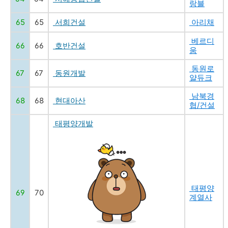
랑블
65
65
서희건설
아리채
베르디
66
66
호반건설
움
동원로
67
67
동원개발
얄듀크
남북경
68
68
현대아산
협/건설
태평양개발
태평양
69
70
계열사