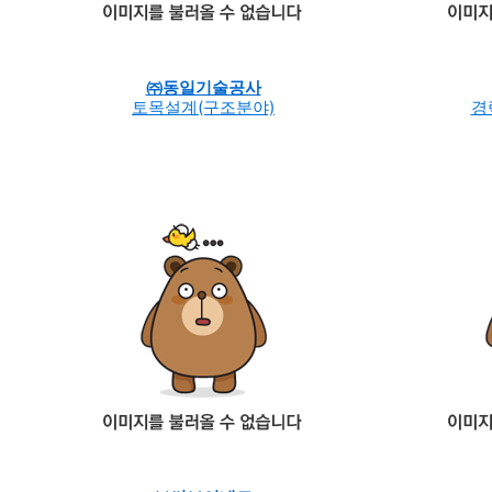
㈜동일기술공사
토목설계(구조분야)
경