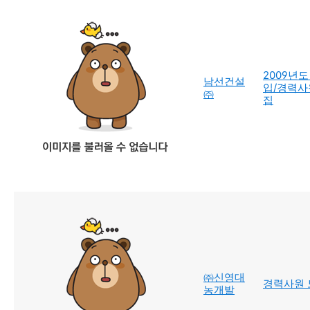
2009년도
남선건설
입/경력사
㈜
집
㈜신영대
경력사원 
농개발