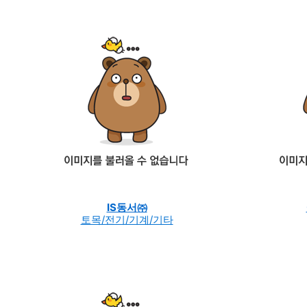
IS동서㈜
토목/전기/기계/기타