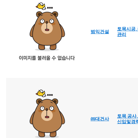
토목시공,
범익건설
관리
토목 공사
㈜대건사
신입및경