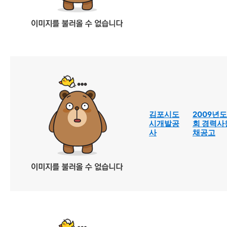
김포시도
2009년도
시개발공
회 경력사
사
채공고