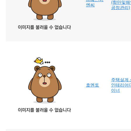
(항만및해안
엔씨
공정관리)
주택설계,
호멘토
인테리어
이너