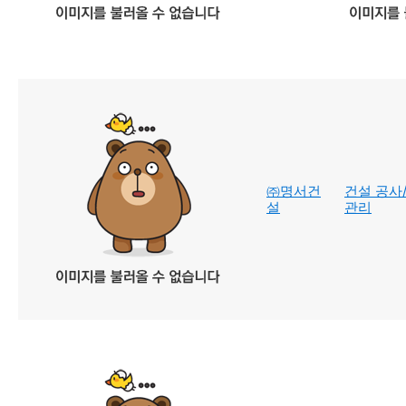
㈜명서건
건설 공사
설
관리