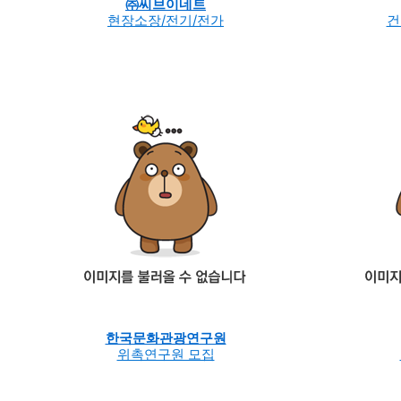
㈜씨브이네트
현장소장/전기/전가
건
한국문화관광연구원
위촉연구원 모집