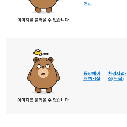
현장
동양메이
환경사업
저㈜건설
직(토목)