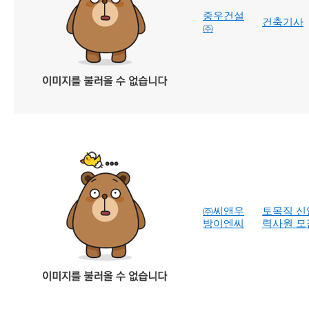
중우건설
건축기사
㈜
㈜씨앤우
토목직 신
방이엔씨
력사원 모