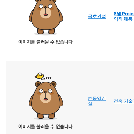
8월 Proj
금호건설
약직 채용
㈜동영건
건축 기술
설