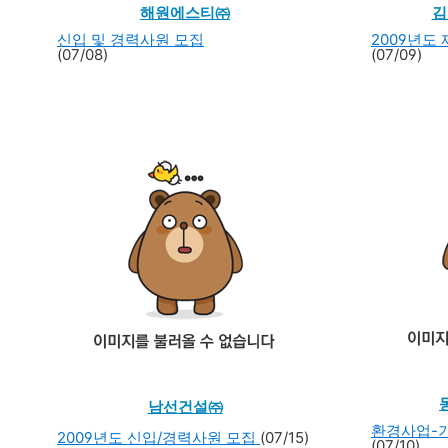
해원에스티㈜
김
신입 및 경력사원 모집
2009년도
(07/08)
(07/09)
남선건설㈜
환경사업-기
2009년도 신입/경력사원 모집
(07/15)
(07/10)