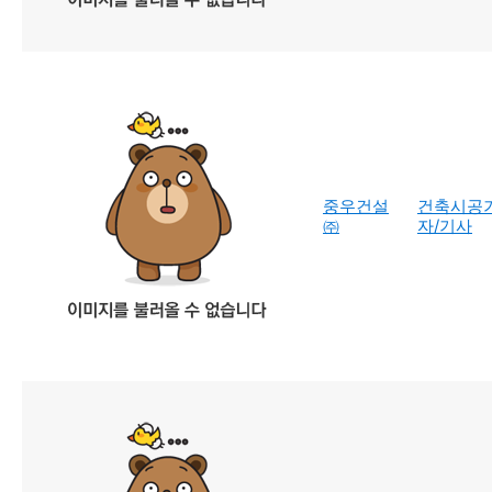
중우건설
건축시공
㈜
자/기사