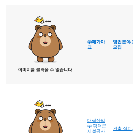
㈜메가마
영업분야 
크
모집
대림산업
㈜ 평택군
건축 설계,
시설공사