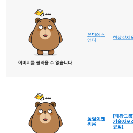
은민에스
현장샾지
앤디
[태광그룹
동림이앤
기술자모
씨㈜
규직)