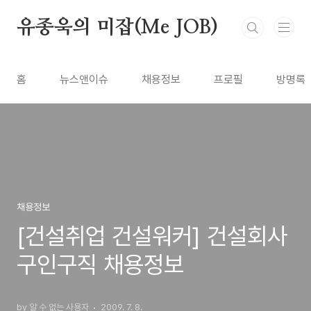
본문 바로가기
유종욱의 미잡(Me JOB)
홈
뉴스앤이슈
채용정보
프로필
방명록
채용정보
[건설취업 건설워커] 건설회사
구인구직 채용정보
by 알 수 없는 사용자
2009. 7. 8.