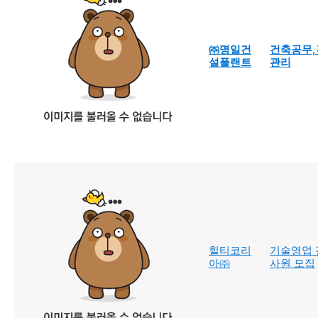
㈜명일건
건축공무,
설플랜트
관리
힐티코리
기술영업 
아㈜
사원 모집