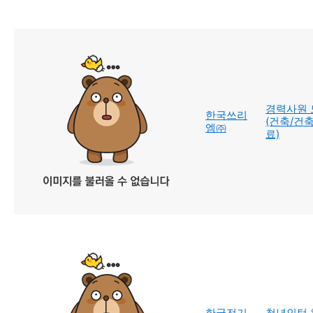
경력사원 
한국쓰리
(건축/건
엠㈜
료)
한국전기
청년인턴 