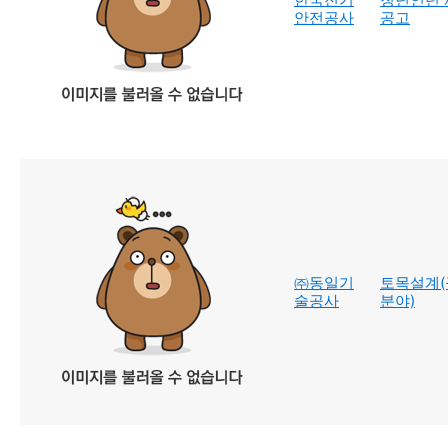
안전공사
공고
㈜동일기
토목설계(
술공사
분야)