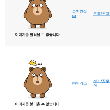
효진건설
토목/조경
㈜
전기/공무
㈜에넥스
직