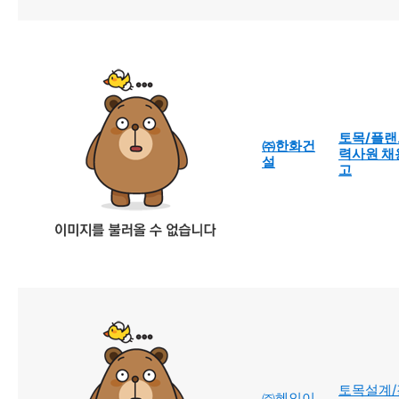
토목/플랜
㈜한화건
력사원 채
설
고
토목설계/
㈜혜인이