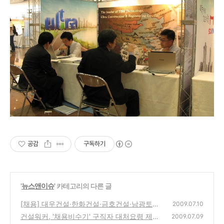
공감
구독하기
'
뉴스앤이슈
' 카테고리의 다른 글
[채용] 대우건설·한화건설·금호건설·남광토건
2009.07.10
등
건설워커, '채용비수기' 구직자 대처요령 제시
(0)
2009.07.09