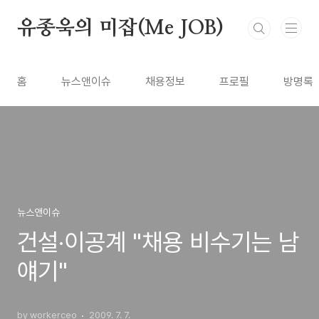
본문 바로가기
유종욱의 미잡(Me JOB)
홈
뉴스앤이슈
채용정보
프로필
방명록
뉴스앤이슈
건설·이공계 "채용 비수기는 남
얘기"
by workerceo
2009. 7. 7.