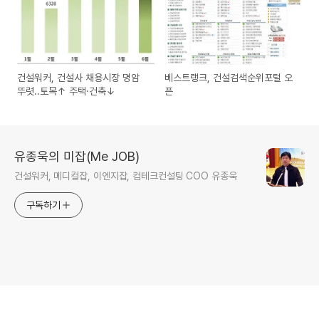
건설워커, 건설사 채용시장 명암
베스트랭크, 건설검색순위포털 오
뚜렷..토목↑ 주택·건축↓
픈
유종욱의 미잡(Me JOB)
건설워커, 메디컬잡, 이엔지잡, 컴테크컨설팅 COO 유종욱
구독하기