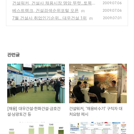
건설워커, 건설사 채용시장 명암 뚜렷..토목↑
(0)
2009.07.06
주택·건축↓
베스트랭크, 건설검색순위포털 오픈
(0)
2009.07.06
(0)
7월 건설사 취업인기순위.. 대우건설 1위
2009.07.01
(0)
관련글
[채용] 대우건설·한화건설·금호건
건설워커, '채용비수기' 구직자 대
설·남광토건 등
처요령 제시